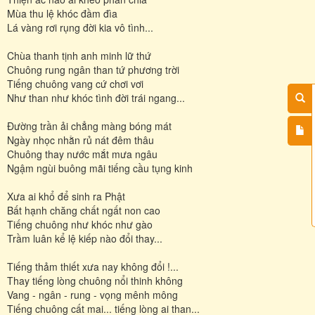
Mùa thu lệ khóc đầm đìa
Lá vàng rơi rụng đời kia vô tình...
Chùa thanh tịnh anh minh lữ thứ
Chuông rung ngân than tứ phương trời
Tiếng chuông vang cứ chơi vơi
Như than như khóc tình đời trái ngang...
Ðường trần ải chẳng màng bóng mát
Ngày nhọc nhằn rủ nát đêm thâu
Chuông thay nước mắt mưa ngâu
Ngậm ngùi buông mãi tiếng cầu tụng kinh
Xưa ai khổ để sinh ra Phật
Bất hạnh chăng chất ngất non cao
Tiếng chuông như khóc như gào
Trầm luân kể lệ kiếp nào đổi thay...
Tiếng thảm thiết xưa nay không đổi !...
Thay tiếng lòng chuông nổi thinh không
Vang - ngân - rung - vọng mênh mông
Tiếng chuông cất mai... tiếng lòng ai than...