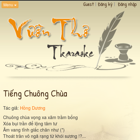
Guest
|
Đăng ký
|
Đăng nhập
Menu
Tiếng Chuông Chùa
Tác giả:
Hồng Dương
Chuông chùa vọng xa xăm trầm bổng
Xóa bụi trần để lộng tâm tư
Âm vang tỉnh giấc chân như (*)
Thoát trần vô ngã rạng từ khói sương !?...