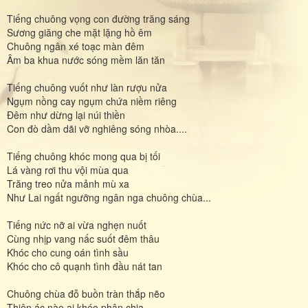
Tiếng chuông vọng con đường trăng sáng
Sương giăng che mặt lặng hồ êm
Chuông ngân xé toạc màn đêm
Âm ba khua nước sóng mềm lăn tăn
Tiếng chuông vuốt như làn rượu nửa
Ngụm nồng cay ngụm chứa niềm riêng
Đêm như dừng lại núi thiền
Con đò dầm dãi vỡ nghiêng sóng nhòa....
Tiếng chuông khóc mong qua bị tối
Lá vàng rơi thu vội mùa qua
Trăng treo nửa mảnh mù xa
Như Lai ngất ngưỡng ngân nga chuông chùa...
Tiếng nức nỡ ai vừa nghẹn nuốt
Cùng nhịp vang nấc suốt đêm thâu
Khóc cho cung oán tình sầu
Khóc cho cô quạnh tình đầu nát tan
Chuông chùa đỗ buồn tràn thắp nẽo
Thiện ác nào ai khéo phân chia