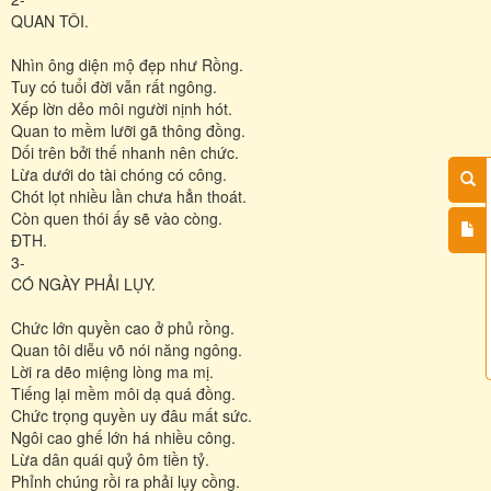
QUAN TÔI.
Nhìn ông diện mộ đẹp như Rồng.
Tuy có tuổi đời vẫn rất ngông.
Xếp lờn dẻo môi người nịnh hót.
Quan to mềm lưỡi gã thông đồng.
Dối trên bởi thế nhanh nên chức.
Lừa dưới do tài chóng có công.
Chót lọt nhiều lần chưa hẳn thoát.
Còn quen thói ấy sẽ vào còng.
ĐTH.
3-
CÓ NGÀY PHẢI LỤY.
Chức lớn quyền cao ở phủ rồng.
Quan tôi diễu võ nói năng ngông.
Lời ra dẽo miệng lòng ma mị.
Tiếng lại mềm môi dạ quá đồng.
Chức trọng quyền uy đâu mất sức.
Ngôi cao ghế lớn há nhiều công.
Lừa dân quái quỷ ôm tiền tỷ.
Phỉnh chúng rồi ra phải lụy cồng.