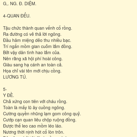
G,. NG. Đ. DIỆM.
4-QUAN ĐỂU.
Tậu chức thành quan vểnh cổ rồng.
Ra đường có vẻ thả lời ngông.
Đầu hâm miệng dẻo thu nhiều bạc.
Trí ngẩn mồm gian cuỗm lắm đồng.
Bởi vậy dân tình hao lắm của.
Nên rằng xã hội phí hoài công.
Giàu sang hạ cánh an toàn cả.
Họa chỉ vài tên mới chịu cồng.
LƯƠNG TÚ.
5-
Y ĐỀ.
Chả xứng con tiên với cháu rồng.
Toàn là mấy lũ ây cuồng ngông.
Cường quyền nhũng lạm gom công quỷ.
Cướp cạn quan liêu chộp ruộng đồng.
Được thể leo cao mồm léo láo.
Nương thời nịnh hót cổ lòn trôn.