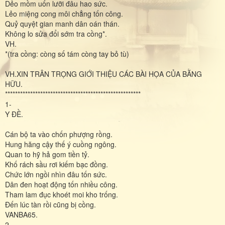
Dẻo mồm uốn lưỡi đâu hao sức.
Lẻo miệng cong môi chẳng tốn công.
Quỷ quyệt gian manh dân oán thán.
Không lo sửa đổi sớm tra cồng*.
VH.
*(tra cồng: còng số tám còng tay bỏ tù)
VH.XIN TRÂN TRỌNG GIỚI THIỆU CÁC BÀI HỌA CỦA BẰNG
HỮU.
******************************************************
1-
Y ĐỀ.
Cán bộ ta vào chốn phượng rồng.
Hung hăng cậy thế ý cuồng ngông.
Quan to hỹ hả gom tiền tỷ.
Khố rách sầu rơi kiếm bạc đồng.
Chức lớn ngồi nhìn đâu tốn sức.
Dân đen hoạt động tốn nhiều công.
Tham lam đục khoét moi kho trống.
Đến lúc tàn rồi cũng bị cồng.
VANBA65.
2-