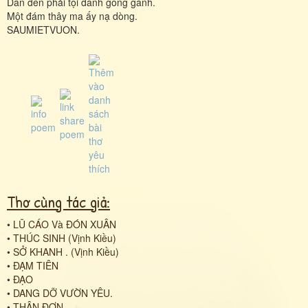
Dân đen phải tội đành gồng gánh.
Một đám thây ma ấy nạ dòng.
SAUMIETVUON.
Thơ cùng tác giả:
•
LŨ CÁO Và ĐÓN XUÂN
•
THÚC SINH (Vịnh Kiều)
•
SỞ KHANH . (Vịnh Kiều)
•
ĐẠM TIÊN
•
ĐẠO
•
DANG DỠ VƯỜN YÊU.
•
THÂN ĐƠN.