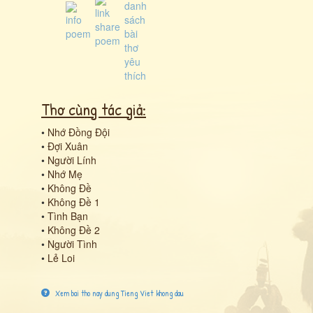
Thơ cùng tác giả:
•
Nhớ Đồng Đội
•
Đợi Xuân
•
Người Lính
•
Nhớ Mẹ
•
Không Đề
•
Không Đề 1
•
Tình Bạn
•
Không Đề 2
•
Người Tình
•
Lẻ Loi
Xem bai tho nay dung Tieng Viet khong dau