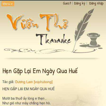
Guest
|
Đăng ký
|
Đăng nhập
Menu
Hẹn Gặp Lại Em Ngày Qua Huế
Tác giả:
Dương Lam [vophubong]
HẸN GẶP LẠI EM NGÀY QUA HUẾ
Mười ba thuở ấy lòng e thẹn ,
Như gió như mây chẳng hẹn hò.