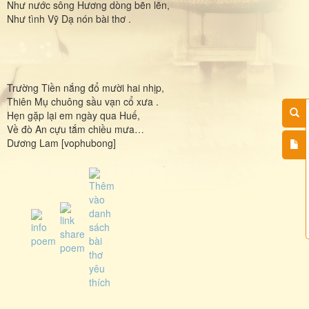
Như nước sông Hương dòng bẽn lẽn,
Như tình Vỹ Dạ nón bài thơ .
Trường Tiền nắng đổ mười hai nhịp,
Thiên Mụ chuông sầu vạn cổ xưa .
Hẹn gặp lại em ngày qua Huế,
Về đò An cựu tắm chiều mưa…
Dương Lam [vophubong]