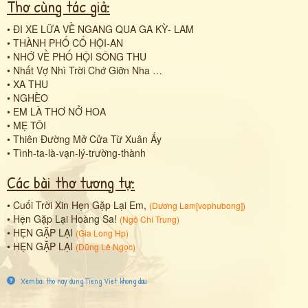
Thơ cùng tác giả:
•
ĐI XE LỮA VỀ NGANG QUA GA KỲ- LAM
•
THÀNH PHỐ CỔ HỘI-AN
•
NHỚ VỀ PHỐ HỘI SÔNG THU
•
Nhất Vợ Nhì Trời Chớ Giỡn Nha …
•
XA THU
•
NGHÈO
•
EM LÀ THƠ NỞ HOA
•
MẸ TÔI
•
Thiên Đường Mở Cửa Từ Xuân Ấy
•
Tình-ta-là-vạn-lý-trường-thành
Các bài thơ tương tự:
•
Cuối Trời Xin Hẹn Gặp Lại Em,
(
Dương Lam[vophubong]
)
•
Hẹn Gặp Lại Hoàng Sa!
(
Ngô Chí Trung
)
•
HẸN GẶP LẠI
(
Gia Long Hp
)
•
HẸN GẶP LẠI
(
Dũng Lê Ngọc
)
Xem bai tho nay dung Tieng Viet khong dau