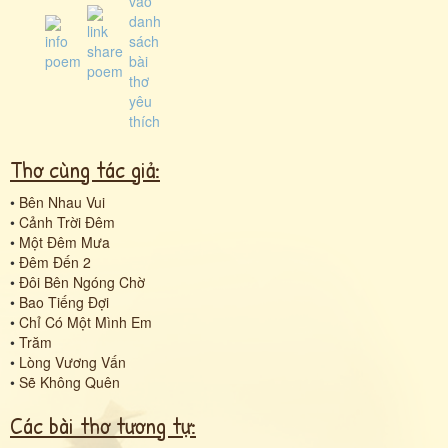
Thơ cùng tác giả:
•
Bên Nhau Vui
•
Cảnh Trời Đêm
•
Một Đêm Mưa
•
Đêm Đến 2
•
Đôi Bên Ngóng Chờ
•
Bao Tiếng Đợi
•
Chỉ Có Một Mình Em
•
Trăm
•
Lòng Vương Vấn
•
Sẽ Không Quên
Các bài thơ tương tự: