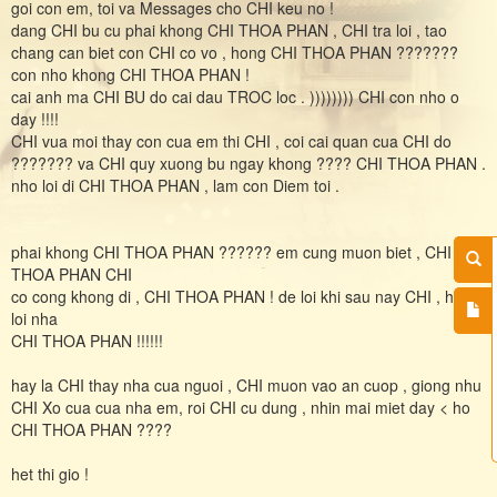
goi con em, toi va Messages cho CHI keu no !
dang CHI bu cu phai khong CHI THOA PHAN , CHI tra loi , tao
chang can biet con CHI co vo , hong CHI THOA PHAN ???????
con nho khong CHI THOA PHAN !
cai anh ma CHI BU do cai dau TROC loc . )))))))) CHI con nho o
day !!!!
CHI vua moi thay con cua em thi CHI , coi cai quan cua CHI do
??????? va CHI quy xuong bu ngay khong ???? CHI THOA PHAN .
nho loi di CHI THOA PHAN , lam con Diem toi .
phai khong CHI THOA PHAN ?????? em cung muon biet , CHI
THOA PHAN CHI
co cong khong di , CHI THOA PHAN ! de loi khi sau nay CHI , hoi Ki
loi nha
CHI THOA PHAN !!!!!!
hay la CHI thay nha cua nguoi , CHI muon vao an cuop , giong nhu
CHI Xo cua cua nha em, roi CHI cu dung , nhin mai miet day < ho
CHI THOA PHAN ????
het thi gio !