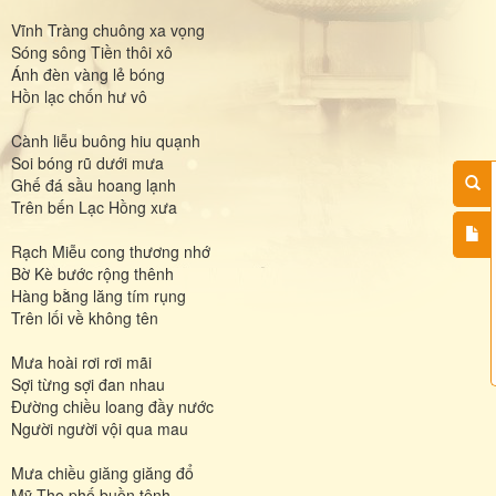
Vĩnh Tràng chuông xa vọng
Sóng sông Tiền thôi xô
Ánh đèn vàng lẻ bóng
Hồn lạc chốn hư vô
Cành liễu buông hiu quạnh
Soi bóng rũ dưới mưa
Ghế đá sầu hoang lạnh
Trên bến Lạc Hồng xưa
Rạch Miễu cong thương nhớ
Bờ Kè bước rộng thênh
Hàng bằng lăng tím rụng
Trên lối về không tên
Mưa hoài rơi rơi mãi
Sợi từng sợi đan nhau
Đường chiều loang đầy nước
Người người vội qua mau
Mưa chiều giăng giăng đổ
Mỹ Tho phố buồn tênh