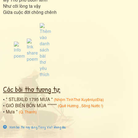
Như cõi lòng ta vậy
Giữa cuộc đời chông chênh
Các bài thơ tương tự:
•
* STLBXLĐ 1795 MƯA *
(
Nhóm TìnhThơ XuyênlụcĐiạ
)
•
GIÓ BIỂN BỐN MÙA ******
(
Quê Hương , Sông Nước !
)
•
Mưa *
(
Q. Thanh
)
Xem bai tho nay dung Tieng Viet khong dau