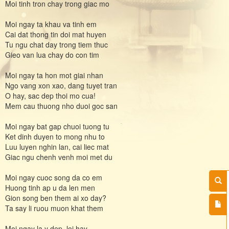
Moi tinh tron chay trong giac mo
Moi ngay ta khau va tinh em
Cai dat thong tin doi mat huyen
Tu ngu chat day trong tiem thuc
Gieo van lua chay do con tim
Moi ngay ta hon mot giai nhan
Ngo vang xon xao, dang tuyet tran
O hay, sac dep thoi mo cua!
Mem cau thuong nho duoi goc san
Moi ngay bat gap chuoi tuong tu
Ket dinh duyen to mong nhu to
Luu luyen nghin lan, cai liec mat
Giac ngu chenh venh moi met du
Moi ngay cuoc song da co em
Huong tinh ap u da len men
Gion song ben them ai xo day?
Ta say li ruou muon khat them
Moi ngay la y dep ,loi hay