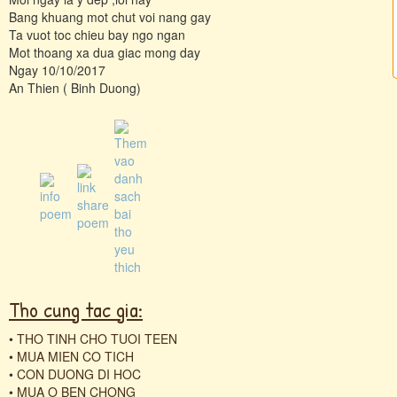
Bang khuang mot chut voi nang gay
Ta vuot toc chieu bay ngo ngan
Mot thoang xa dua giac mong day
Ngay 10/10/2017
An Thien ( Binh Duong)
Tho cung tac gia:
•
THO TINH CHO TUOI TEEN
•
MUA MIEN CO TICH
•
CON DUONG DI HOC
•
MUA O BEN CHONG