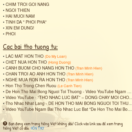
•
CHIM TROI GOI NANG
•
NGOI THIEN
•
HAI MUOI NAM
•
TINH DA " PHOI PHA"
•
XIN EM DUNG!
•
PHOI
Cac bai tho tuong tu:
•
LAC MAT HON THO
(
Do My Loan
)
•
CHET NUA HON THO
(
Hong Duong
)
•
CANH BUOM CHO NANG HON THO
(
Tran Minh Hien
)
•
CHAN TROI AO ANH HON THO
(
Tran Minh Hien
)
•
NGHE MUA RON RA HON THO
(
Tran Minh Hien
)
•
Hon Tho Trong Chen Ruou
(
Le Canh Tien
)
•
De Hon Tho Mai Bong Nguoi Toi Thuong - Video YouTube Ngam Nga Bai Tho
•
Video YouTube - “THO NHAC LUC BAT” – DONG CHAY MOI CHO HON THO VIET
•
Tho Nhac Nhat Lang - DE HON THO MAI BONG NGUOI TOI THUONG - Video YouTube Ngam Nga Bai Tho
•
Video YouTube Ngam Bai Tho Nhac Luc Bat "De Hon Tho Mai Bong Nguoi Toi Thuong"
Bạn đang xem trang tiếng Việt không dấu! Click vào link sau để xem trang
tiếng Việt có dấu:
HỒN THƠ