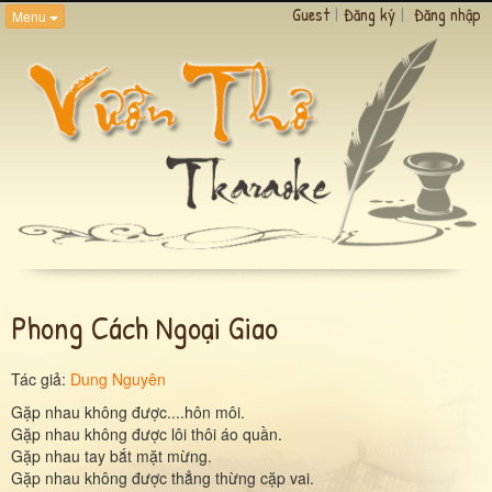
Guest
|
Đăng ký
|
Đăng nhập
Menu
Phong Cách Ngoại Giao
Tác giả:
Dung Nguyên
Gặp nhau không được....hôn môi.
Gặp nhau không được lôi thôi áo quần.
Gặp nhau tay bắt mặt mừng.
Gặp nhau không được thẳng thừng cặp vai.