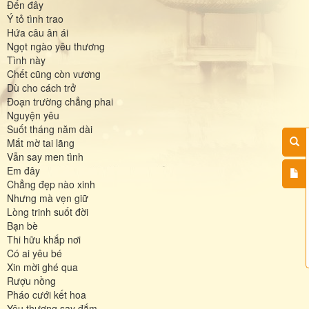
Đến đây
Ý tỏ tình trao
Hứa câu ân ái
Ngọt ngào yêu thương
Tình này
Chết cũng còn vương
Dù cho cách trở
Đoạn trường chẳng phai
Nguyện yêu
Suốt tháng năm dài
Mắt mờ tai lãng
Vẫn say men tình
Em đây
Chẳng đẹp nào xinh
Nhưng mà vẹn giữ
Lòng trinh suốt đời
Bạn bè
Thi hữu khắp nơi
Có ai yêu bé
Xin mời ghé qua
Rượu nồng
Pháo cưới kết hoa
Yêu thương say đắm