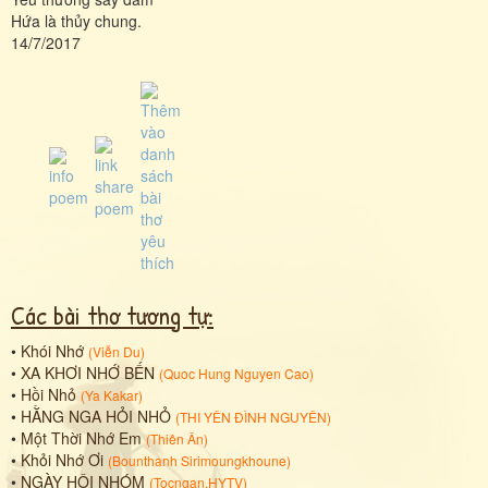
Hứa là thủy chung.
14/7/2017
Các bài thơ tương tự:
•
Khói Nhớ
(
Viễn Du
)
•
XA KHƠI NHỚ BẾN
(
Quoc Hung Nguyen Cao
)
•
Hồi Nhỏ
(
Ya Kakar
)
•
HẰNG NGA HỎI NHỎ
(
THI YÊN ĐÌNH NGUYÊN
)
•
Một Thời Nhớ Em
(
Thiên Ân
)
•
Khỏi Nhớ Ơi
(
Bounthanh Sirimoungkhoune
)
•
NGÀY HỘI NHÓM
(
Tocngan.HYTV
)