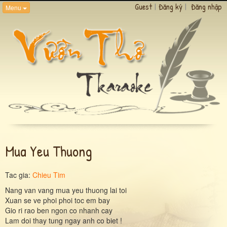
Guest
|
Đăng ký
|
Đăng nhập
Menu
Mua Yeu Thuong
Tac gia:
Chieu Tim
Nang van vang mua yeu thuong lai toi
Xuan se ve phoi phoi toc em bay
Gio ri rao ben ngon co nhanh cay
Lam doi thay tung ngay anh co biet !