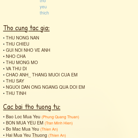
Tho cung tac gia:
•
THU NONG NAN
•
THU CHIEU
•
GUI NOI NHO VE ANH
•
NHO CHA
•
THU MONG MO
•
VA THU DI
•
CHAO ANH_ THANG MUOI CUA EM
•
THU SAY
•
NGUOI DAN ONG NGANG QUA DOI EM
•
THU TINH
Cac bai tho tuong tu:
•
Bao Loc Mua Yeu
(
Phung Quang Thuan
)
•
BON MUA YEU EM
(
Tran Minh Hien
)
•
Bo Mac Mua Yeu
(
Thien An
)
•
Hai Mua Yeu Thuong
(
Thien An
)