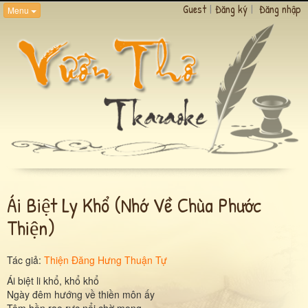
Guest
|
Đăng ký
|
Đăng nhập
Menu
Ái Biệt Ly Khổ (nhớ Về Chùa Phước
Thiện)
Tác giả:
Thiện Đăng Hưng Thuận Tự
Ái biệt li khổ, khổ khổ
Ngày đêm hướng về thiền môn ấy
Tâm hồn rạo rực nổi chờ mong