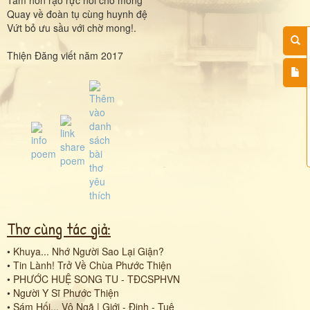
Quay về đoàn tụ cùng huynh đệ
Vứt bỏ ưu sầu với chờ mong!.
Thiện Đăng viết năm 2017
Thơ cùng tác giả:
•
Khuya... Nhớ Người Sao Lại Giận?
•
Tin Lành! Trở Về Chùa Phước Thiện
•
PHƯỚC HUỆ SONG TU - TĐCSPHVN
•
Người Y Sĩ Phước Thiện
•
Sám Hối... Vô Ngã | Giới - Định - Tuệ