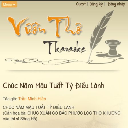
Guest
|
Đăng ký
|
Đăng nhập
Menu
Chúc Năm Mậu Tuất Tỷ Điều Lành
Tác giả:
Trần Minh Hiền
CHÚC NĂM MẬU TUẤT TỶ ĐIỀU LÀNH
(Cẩn họa bài CHÚC XUÂN CÔ BÁC PHƯỚC LỘC THỌ KHƯƠNG
của thi sĩ Sông Hồ)