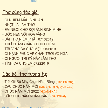
Thơ cùng tác giả:
•
ÔI NHIỆM MẦU BÌNH AN
•
NHẶT LÁ LÀM THƠ
•
EM NGỒI CHỜ ĐỢI ÁNH BÌNH MINH
•
ƯỚC HẸN VỚI HOA VÀNG
•
BÀI THƠ NIỆM PHẬT 07132019
•
THƠ CHẲNG BẰNG PHÙ PHIẾM
•
TRƯỜNG CA CHO MẸ 07192019
•
ÔI HẠNH PHÚC VẼ CHÂN TRỜI VÔ NGÃ
•
ƠI NGƯỜI TRI KỶ HÃY LÀM THƠ
•
TÌNH CA CHO EM 07222019
Các bài thơ tương tự:
•
Trời Ơi! Đã Mấy Chục Năm Ròng
(
Linh Phương
)
•
CẦU CHÚC NĂM MỚI
(
Quoc Hung Nguyen Cao
)
•
CHÚC NĂM MỚI 2022
(
HOANGHAI
)
•
LỜI CHÚC NĂM NHÂM DẦN
(
HOANGHAI
)