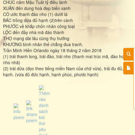
CHÚC năm Mậu Tuất tỷ điều lành
XUÂN đến dung hoà đẹp biển xanh
CÔ ước thanh đào nho (1) dưới lá
BÁC trồng dừa đủ hạnh (2)trên cành
PHƯỚC về khắp chốn nhân công toại
LỘC đến đầy nhà mã đáo thành
THỌ mạng dài lâu cùng thụ hưởng
KHƯƠNG bình nhân thế chẳng đua tranh.
Trần Minh Hiền Orlando ngày 18 tháng 2 năm 2018
(1) trái thanh long, trái đào, trái nho (thanh mai trúc mã, đào hoa,
nho nhã)
(2) trái dừa (đọc theo tiếng miền Nam của chữ vừa), trái đu đủ, trái
hạnh. (vừa đủ đức hạnh, hạnh phúc, phước hạnh)