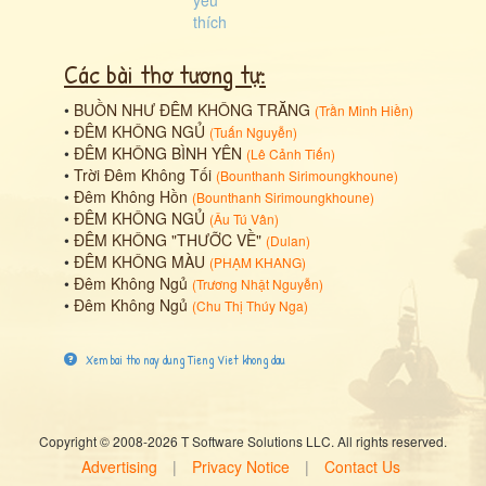
Các bài thơ tương tự:
•
BUỒN NHƯ ĐÊM KHÔNG TRĂNG
(
Trần Minh Hiền
)
•
ĐÊM KHÔNG NGỦ
(
Tuấn Nguyễn
)
•
ĐÊM KHÔNG BÌNH YÊN
(
Lê Cảnh Tiến
)
•
Trời Đêm Không Tối
(
Bounthanh Sirimoungkhoune
)
•
Đêm Không Hồn
(
Bounthanh Sirimoungkhoune
)
•
ĐÊM KHÔNG NGỦ
(
Âu Tú Vân
)
•
ĐÊM KHÔNG "THƯỠC VỀ"
(
Dulan
)
•
ĐÊM KHÔNG MÀU
(
PHẠM KHANG
)
•
Đêm Không Ngủ
(
Trương Nhật Nguyễn
)
•
Đêm Không Ngủ
(
Chu Thị Thúy Nga
)
Xem bai tho nay dung Tieng Viet khong dau
Copyright © 2008-2026 T Software Solutions LLC. All rights reserved.
Advertising
|
Privacy Notice
|
Contact Us