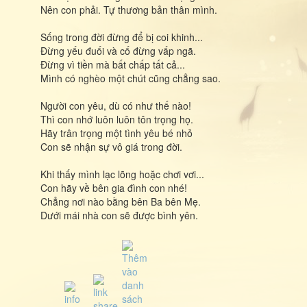
Nên con phải. Tự thương bản thân mình.
Sống trong đời đừng để bị coi khinh...
Đừng yếu đuối và cố đừng vấp ngã.
Đừng vì tiền mà bất chấp tất cả...
Mình có nghèo một chút cũng chẳng sao.
Người con yêu, dù có như thế nào!
Thì con nhớ luôn luôn tôn trọng họ.
Hãy trân trọng một tình yêu bé nhỏ
Con sẽ nhận sự vô giá trong đời.
Khi thấy mình lạc lõng hoặc chơi vơi...
Con hãy về bên gia đình con nhé!
Chẳng nơi nào bằng bên Ba bên Mẹ.
Dưới mái nhà con sẽ được bình yên.