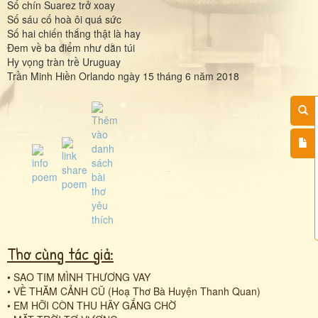
Số chín Suarez trở xoay
Số sáu cố hoà ôi quá sức
Số hai chiến thắng thật là hay
Đem về ba điểm như dằn túi
Hy vọng tràn trề Uruguay
Trần Minh Hiền Orlando ngày 15 tháng 6 năm 2018
Thơ cùng tác giả:
•
SAO TIM MÌNH THƯƠNG VAY
•
VỀ THĂM CẢNH CŨ (Hoạ Thơ Bà Huyện Thanh Quan)
•
EM HỠI CÒN THU HÃY GẮNG CHỜ