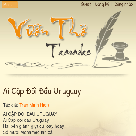
Guest
|
Đăng ký
|
Đăng nhập
Menu
Ai Cập Đối Đầu Uruguay
Tác giả:
Trần Minh Hiền
AI CẬP ĐỐI ĐẦU URUGUAY
Ai Câp đối đầu Uruguay
Hai bên giành giựt cứ loay hoay
Số mười Mohamed lăn xả