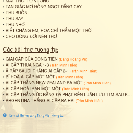
•
MẶT TRỜI TƠ VƯƠNG
•
TAN GIẤC MƠ HỒNG NGỌT ĐẮNG CAY
•
THU BUỒN
•
THU SAY
•
THU NHỚ
•
BIẾT CHĂNG EM, HOA CHỈ THẮM MỘT THỜI
•
CHO DÒNG ĐỜI NÊN THƠ
Các bài thơ tương tự:
•
GIAI CẤP CỦA ĐỒNG TIỀN
(
Đặng Hoàng Vũ
)
•
AI CẬP THUA NGA 1-3
(
Trần Minh Hiền
)
•
Ả RẬP SAUDI THẮNG AI CẬP 2-1
(
Trần Minh Hiền
)
•
BỈ HOÀ AI CẬP MỘT MỘT
(
Trần Minh Hiền
)
•
AI CẬP THẮNG NEW ZEALAND BA MỘT
(
Trần Minh Hiền
)
•
AI CẬP HOÀ IRAN MỘT MỘT
(
Trần Minh Hiền
)
•
AI CẬP THẮNG ÚC BẰNG ĐÁ PHẠT ĐỀN LUÂN LƯU 11M SAU KHI HOÀ MỘT MỘT SAU 120 PHÚT
•
ARGENTINA THẮNG AI CẬP BA HAI
(
Trần Minh Hiền
)
Xem bai tho nay dung Tieng Viet khong dau