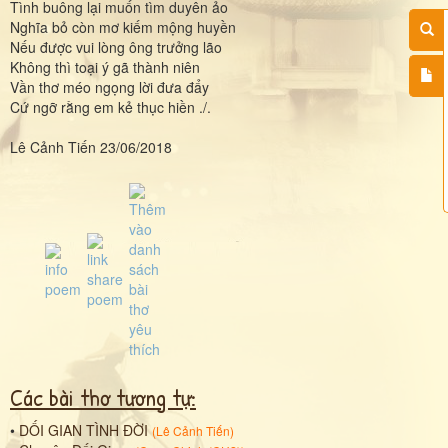
Tình buông lại muốn tìm duyên ảo
Nghĩa bỏ còn mơ kiếm mộng huyền
Nếu được vui lòng ông trưởng lão
Không thì toại ý gã thành niên
Vần thơ méo ngọng lời đưa đẩy
Cứ ngỡ rằng em kẻ thục hiền ./.
Lê Cảnh Tiến 23/06/2018
Các bài thơ tương tự:
•
DỐI GIAN TÌNH ĐỜI
(
Lê Cảnh Tiến
)