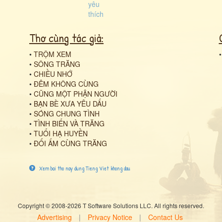
Thơ cùng tác giả:
•
TRỘM XEM
•
SÔNG TRĂNG
•
CHIỀU NHỚ
•
ĐÊM KHÔNG CÙNG
•
CŨNG MỘT PHẬN NGƯỜI
•
BẠN BÈ XƯA YÊU DẤU
•
SÓNG CHUNG TÌNH
•
TÌNH BIỂN VÀ TRĂNG
•
TUỔI HẠ HUYỀN
•
ĐỐI ẨM CÙNG TRĂNG
Xem bai tho nay dung Tieng Viet khong dau
Copyright © 2008-2026 T Software Solutions LLC. All rights reserved.
Advertising
|
Privacy Notice
|
Contact Us