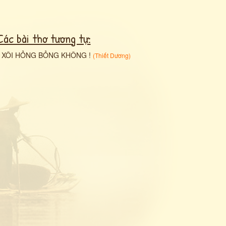
Các bài thơ tương tự:
•
XÔI HỎNG BỎNG KHÔNG !
(
Thiết Dương
)