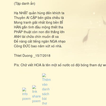
(Tập danh ẩn)
Hạ NHẬT quần hùng đến khích ta
Thuyền AI CẬP bến giữa chiều tà
Mong tranh giải nhất lòng bền BỈ
HÀN gắn tình đầu mộng thiết tha
PHÁP thuật còn non đòi thắng lớn
ANH tài chửa chín muốn đi xa
Để nàng cất tiếng ngân NGA nhạo
Công ĐỨC bao năm vứt xó nhà.
Thiet Duong _15/7/2018
P/s: Chữ viết HOA là tên một số nước có đội bóng tham dự w