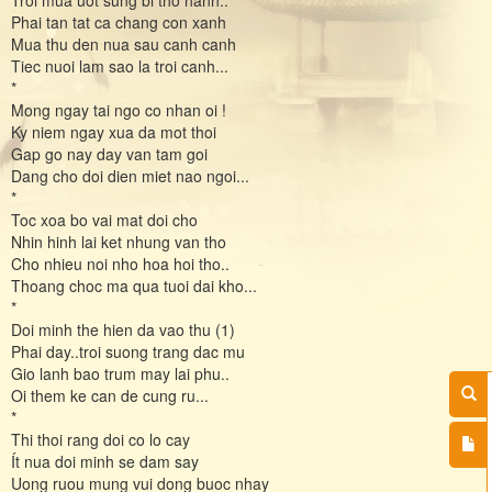
Phai tan tat ca chang con xanh
Mua thu den nua sau canh canh
Tiec nuoi lam sao la troi canh...
*
Mong ngay tai ngo co nhan oi !
Ky niem ngay xua da mot thoi
Gap go nay day van tam goi
Dang cho doi dien miet nao ngoi...
*
Toc xoa bo vai mat doi cho
Nhin hinh lai ket nhung van tho
Cho nhieu noi nho hoa hoi tho..
Thoang choc ma qua tuoi dai kho...
*
Doi minh the hien da vao thu (1)
Phai day..troi suong trang dac mu
Gio lanh bao trum may lai phu..
Oi them ke can de cung ru...
*
Thi thoi rang doi co lo cay
Ít nua doi minh se dam say
Uong ruou mung vui dong buoc nhay