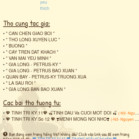
Tho cung tac gia:
•
* CAN CHEN GIAO BOI *
•
* THO LONG XUYEN LUC *
•
* BUONG *
•
* CAY TREN DAT KHACH *
•
* VAN MAI YEU MINH *
•
* GIA LONG - PETRUS-KY *
•
* GIA LONG - PETRUS BAO XUAN *
•
QUAN BAY - PETRUS-KY TRUONG XUA
•
* LA SAU ROI *
•
* GIA LONG BAN BAO XUAN *
Cac bai tho tuong tu:
•
💖 TINH TRI KY 11💖 🍒TINH DAU Va CUOI MOT DOI 🍒
(
-N3- Nguyen Ngoc Rene
•
💖 TINH TRI KY So 12 💖 ❣️MENH MONG NOI NHO❣️
(
-N3- Nguyen Ngoc Rene
Bạn đang xem trang tiếng Việt không dấu! Click vào link sau để xem trang
tiếng Việt có dấu:
💖 TÌNH TRI KỶ Số 12 💖 THƯƠNG HOÀI NGÀN NĂM 💖