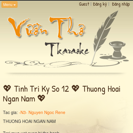
Guest
|
Đăng ký
|
Đăng nhập
Menu
💖 Tinh Tri Ky So 12 💖 Thuong Hoai
Ngan Nam 💖
Tac gia:
-N3- Nguyen Ngoc Rene
THUONG HOAI NGAN NAM
Troi mua uot sung bi tho hanh..