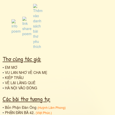
Thơ cùng tác giả:
•
EM MƠ
•
VU LAN NHƠ VỀ CHA MẸ
•
KIẾP TRÂU
•
VỀ LẠI LÀNG QUÊ
•
HÀ NỘI VÀO ĐÔNG
Các bài thơ tương tự:
•
Bổn Phận Đàn Ông
(
Huỳnh Lâm Phong
)
•
PHẬN ĐÀN BÀ 42.
(
Việt Phúc.
)