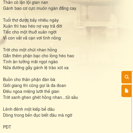
Thân cò lặn lội gian nan
Gánh bao cơ cực muôn ngàn đắng cay
Tuổi thơ được bấy nhiêu ngày
Xuân thì hao héo nợ vay trả đời
Tiếc cho một thuở xuân ngời
Vì con vất vả cạn vơi tình nồng
Trời cho một chút nhan hồng
Gắn thêm phận bạc cho lòng héo hao
Tình ân tưởng mãi ngọt ngào
Nửa đường gẫy gánh lệ trào xót xa
Buồn cho thân phận đàn bà
Giỏi giang thì cũng gọi là đa đoan
Điêu ngoa miệng lưỡi thế gian
Trời xanh ghen ghét hồng nhan...tủi sầu
Lênh đênh một kiếp bể dâu
Dòng trong bến đục biết đâu mà ngờ
PĐT