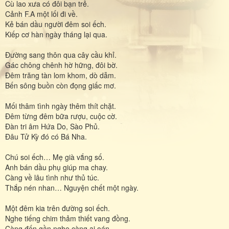
Cù lao xưa có đôi bạn trẻ.
Cảnh F.A một lối đi về.
Kẻ bán dầu người đêm soi ếch.
Kiếp cơ hàn ngày tháng lại qua.
Đường sang thôn qua cây cầu khỉ.
Gác chông chênh hờ hững, đôi bờ.
Đêm trăng tàn lom khom, dò dẫm.
Bến sông buồn còn đọng giấc mơ.
Mối thâm tình ngày thêm thít chặt.
Đêm từng đêm bữa rượu, cuộc cờ.
Đàn tri âm Hứa Do, Sào Phủ.
Đâu Tử Kỳ đó có Bá Nha.
Chú soi ếch… Mẹ già vắng số.
Anh bán dầu phụ giúp ma chay.
Càng về lâu tình như thủ túc.
Thắp nén nhan… Nguyện chết một ngày.
Một đêm kia trên đường soi ếch.
Nghe tiếng chim thảm thiết vang đồng.
Càng đến gần nghe càng ai oán.