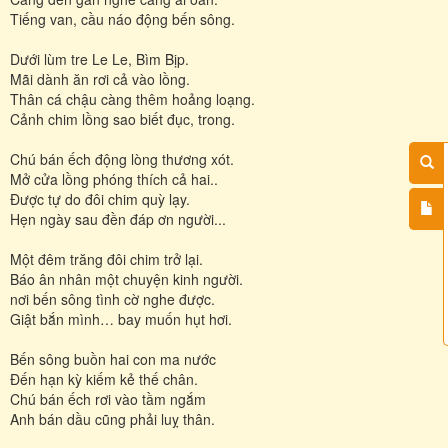
Tiếng van, cầu náo động bến sông.
Dưới lùm tre Le Le, Bìm Bịp.
Mãi dành ăn rơi cả vào lồng.
Thân cá chậu càng thêm hoảng loạng.
Cảnh chim lồng sao biết đục, trong.
Chú bán ếch động lòng thương xót.
Mở cửa lồng phóng thích cả hai..
Được tự do đôi chim quỳ lạy.
Hẹn ngày sau đền đáp ơn người...
Một đêm trăng đôi chim trở lại.
Báo ân nhân một chuyện kinh người.
nơi bến sông tình cờ nghe được.
Giật bắn mình… bay muốn hụt hơi.
Bến sông buồn hai con ma nước
Đến hạn kỳ kiếm kẻ thế chân.
Chú bán ếch rơi vào tầm ngắm
Anh bán dầu cũng phải luỵ thân.