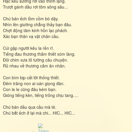
Hạc kêu sương rơi vào thinh lặng.
Trượt gánh dầu rơi tõm sông sâu...
Chú bán ếch lồm cồm bò dậy.
Nhìn lên giường chẳng thấy bạn đâu.
Chợt động tâm kinh hồn lạc phách.
Xác bạn thân vạ vật chân cầu.
Cúi gập người kêu la rền rĩ.
Tiếng đau thương thảm thiết xóm làng.
Đôi chim xưa tỏ tường câu chuyện.
Rủ nhau về thương cảm ân nhân.
Con bìm bịp cất lời thống thiết.
Đêm trăng non ai oán giọng đàn.
Con le le cũng đâu kém bạn.
Gióng tiếng kèn, tiếng trống chịu tang….
Chú bán dầu qua cầu mà té.
Chú bắt ếch ở lại mà chi... HIC... HIC...