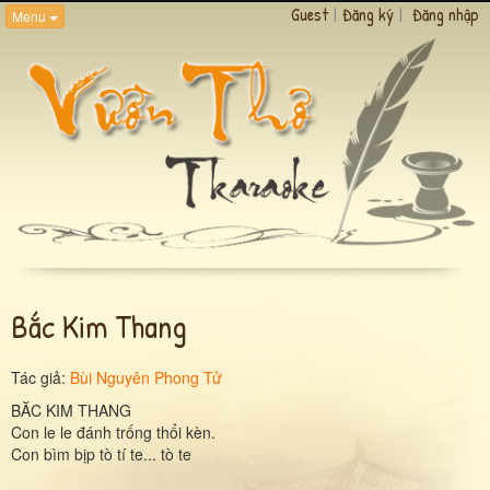
Guest
|
Đăng ký
|
Đăng nhập
Menu
Bắc Kim Thang
Tác giả:
Bùi Nguyên Phong Tử
BĂC KIM THANG
Con le le đánh trống thổi kèn.
Con bìm bịp tò tí te... tò te