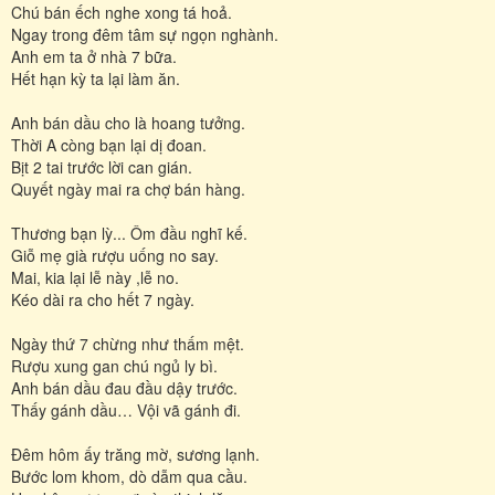
Chú bán ếch nghe xong tá hoả.
Ngay trong đêm tâm sự ngọn nghành.
Anh em ta ở nhà 7 bữa.
Hết hạn kỳ ta lại làm ăn.
Anh bán dầu cho là hoang tưởng.
Thời A còng bạn lại dị đoan.
Bịt 2 tai trước lời can gián.
Quyết ngày mai ra chợ bán hàng.
Thương bạn lỳ... Ôm đầu nghĩ kế.
Giỗ mẹ già rượu uống no say.
Mai, kia lại lễ này ,lễ no.
Kéo dài ra cho hết 7 ngày.
Ngày thứ 7 chừng như thấm mệt.
Rượu xung gan chú ngủ ly bì.
Anh bán dầu đau đầu dậy trước.
Thấy gánh dầu… Vội vã gánh đi.
Đêm hôm ấy trăng mờ, sương lạnh.
Bước lom khom, dò dẫm qua cầu.