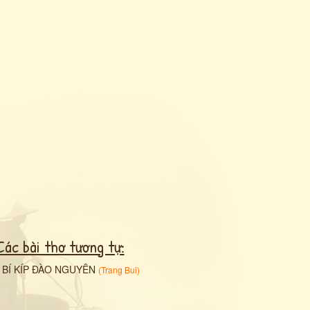
Các bài thơ tương tự:
•
BÍ KÍP ĐÀO NGUYÊN
(
Trang Bui
)