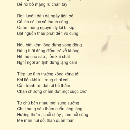
Để rồi bỏ mạng rũ chân tay
Rèn luyện dần dà ngày tiến bộ
Cố lên có lúc sẽ thành công
Quán thông nguyên lý lòi bí kíp
Bật nguồn thâu phát đến vô cùng
Nếu biết kềm lòng đừng vọng động
Đúng thời đúng điểm trả về không
Hít thở cho sâu , tồn khí chất
Nghỉ ngơi an tịnh đứng lặng câm
Tiếp tục tình trường xông xông tới
Khi tiến khi lùi trong chơi vơi
Cần tránh rớt đài rơi hố thắm
Chán chường chấm dứt một cuộc chơi
Tự chủ bên nhau mời sung sướng
Chui hang sâu thẳm chốn lâng lâng
Hương thơm , suối chảy , tâm nổi sóng
Mê mẩn núi đồi thân quấn thân