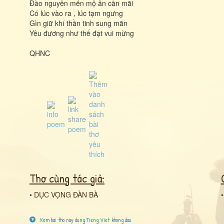
Đào nguyên mến mộ ân cần mãi
Có lúc vào ra , lúc tạm ngưng
Gìn giữ khí thần tinh sung mãn
Yêu đương như thế đạt vui mừng
QHNC
Thơ cùng tác giả:
•
DỤC VỌNG ĐÀN BÀ
Xem bai tho nay dung Tieng Viet khong dau