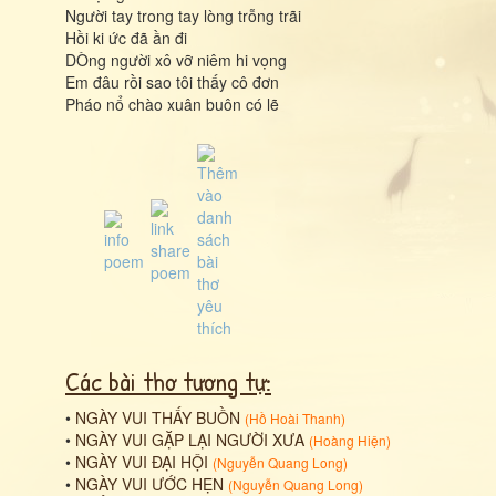
Người tay trong tay lòng trỗng trãi
Hồi ki ức đã ần đi
DÒng người xô vỡ niêm hi vọng
Em đâu rồi sao tôi thấy cô đơn
Pháo nổ chào xuân buôn có lẽ
Các bài thơ tương tự:
•
NGÀY VUI THẤY BUỒN
(
Hồ Hoài Thanh
)
•
NGÀY VUI GẶP LẠI NGƯỜI XƯA
(
Hoàng Hiện
)
•
NGÀY VUI ĐẠI HỘI
(
Nguyễn Quang Long
)
•
NGÀY VUI ƯỚC HẸN
(
Nguyễn Quang Long
)