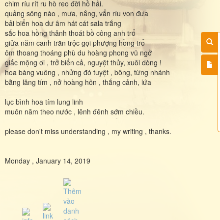
chim ríu rít ru hò reo đời hồ hải.
quảng sông nào , mưa, nắng, vẩn ríu von đưa
bải biển hoa dư âm hát cát sala trắng
sắc hoa hồng thảnh thoát bồ công anh trổ
giửa năm canh trằn trộc gọi phượng hồng trổ
ôm thoang thoáng phù du hoàng phong vũ ngở
giấc mộng ơi , trở biển cả, nguyệt thủy, xuôi dòng !
hoa bàng vuông , nhửng đó tuyệt , bông, từng nhánh
bằng lăng tím , nở hoàng hôn , thắng cảnh, lứa
lục bình hoa tím lung linh
muôn năm theo nước , lênh đênh sớm chiều.
please don't miss understanding , my writing , thanks.
Monday , January 14, 2019