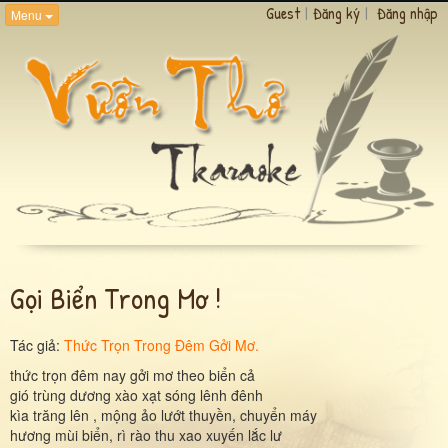
Guest
|
Đăng ký
|
Đăng nhập
Menu
Gọi Biển Trong Mơ !
Tác giả:
Thức Trọn Trong Đêm Gởi Mơ.
thức trọn đêm nay gởi mơ theo biển cả
gió trùng dương xào xạt sóng lênh đênh
kìa trăng lên , mộng ảo lướt thuyền, chuyển máy
hương mùi biển, rì rào thu xao xuyến lắc lư