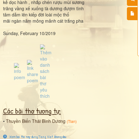
kẻ dọc hành , nhắp chén rượu mùi sương
trăng vầng xế xuống tà dương đượm tình
tâm dẫm lên kiếp đời loài mộc thổ
mãi ngàn năm mỏng mảnh cát trắng pha
Sunday, February 10/2019
Các bài thơ tương tự:
•
Thuyền Biển Thái Bình Dương
(
Tlan
)
Xem bai tho nay dung Tieng Viet khong dau