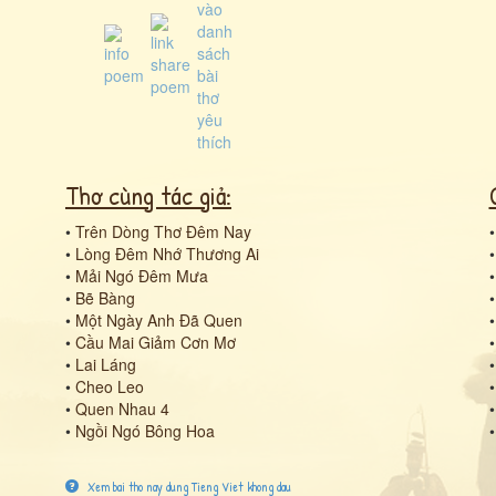
Thơ cùng tác giả:
•
Trên Dòng Thơ Đêm Nay
•
Lòng Đêm Nhớ Thương Ai
•
Mải Ngó Đêm Mưa
•
Bẽ Bàng
•
Một Ngày Anh Đã Quen
•
Cầu Mai Giảm Cơn Mơ
•
Lai Láng
•
Cheo Leo
•
Quen Nhau 4
•
Ngồi Ngó Bông Hoa
Xem bai tho nay dung Tieng Viet khong dau