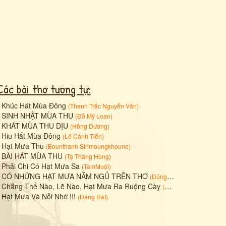
Các bài thơ tương tự:
•
Khúc Hát Mùa Đông
(
Thanh Trắc Nguyễn Văn
)
•
SINH NHẬT MÙA THU
(
Đỗ Mỹ Loan
)
•
KHÁT MÙA THU DỊU
(
Hồng Dương
)
•
Hiu Hắt Mùa Đông
(
Lê Cảnh Tiến
)
•
Hạt Mưa Thu
(
Bounthanh Sirimoungkhoune
)
•
BÀI HÁT MÙA THU
(
Tạ Thăng Hùng
)
•
Phải Chi Có Hạt Mưa Sa
(
TamMuội
)
•
CÓ NHỮNG HẠT MƯA NẰM NGỦ TRÊN THƠ
(
Dũng Lê Ngọc
)
•
Chẳng Thể Nào, Lẽ Nào, Hạt Mưa Ra Ruộng Cày
(
Bùi Nguyên Phong
)
•
Hạt Mưa Và Nỗi Nhớ !!!
(
Dang Dat
)