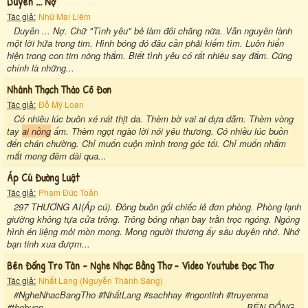
Duyên ... Nợ
Tác giả:
Nhữ Mai Liêm
Duyên ... Nợ. Chữ "Tình yêu" bẻ làm đôi chăng nữa. Vẫn nguyên lành
một lời hứa trong tim. Hình bóng đó đâu cần phải kiếm tìm. Luôn hiển
hiện trong con tim nồng thắm. Biết tình yêu có rất nhiều say đắm. Cũng
chính là những...
Nhánh Thạch Thảo Cô Đơn
Tác giả:
Đỗ Mỹ Loan
Có nhiều lúc buồn xé nát thịt da. Thèm bờ vai ai dựa dẫm. Thèm vòng
tay
ai nồng
ấm. Thèm ngọt ngào lời nói yêu thương. Có nhiều lúc buồn
đến chán chường. Chỉ muốn cuộn mình trong góc tối. Chỉ muốn nhắm
mắt mong đêm dài qua...
Áp Cú Đường Luật
Tác giả:
Phạm Đức Toản
297 THƯƠNG AI(Áp cú). Đông buồn gối chiếc lẻ đơn phòng. Phòng lạnh
giường không tựa cửa trông. Trông bóng nhạn bay trằn trọc ngóng. Ngóng
hình én liệng mỏi mòn mong. Mong người thương ấy sầu duyên nhớ. Nhớ
bạn tinh xua đượm...
Bên Đống Tro Tàn - Nghe Nhạc Bằng Thơ - Video Youtube Đọc Thơ
Tác giả:
Nhất Lang (Nguyễn Thành Sáng)
#NgheNhacBangTho #NhấtLang #sachhay #ngontinh #truyenma
#thobuon. --------------------------------------------------------------------. . BÊN ĐỐNG