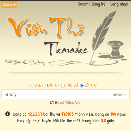
Guest
|
Đăng ký
|
Đăng nhập
Menu
ALL
LỜI TỰA
TÁC GIẢ
LỜI THƠ
Search
Bộ gõ Tiếng Việt
Đang có
122237
bài thơ và
176105
thành viên. Đang có
144
người
truy cập trực tuyến. Mỗi lần tìm mất trung bình
0,8
giây.