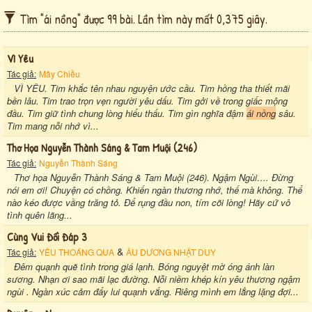
Tìm "ái nồng" được 99 bài. Lần tìm này mất 0,375 giây.
Vì Yêu
Tác giả:
Mây Chiều
VÌ YÊU. Tim khắc tên nhau nguyện ước cầu. Tim hồng tha thiết mãi
bền lâu. Tim trao trọn vẹn người yêu dấu. Tim gởi về trong giấc mộng
đầu. Tim giữ tình chung lòng hiểu thấu. Tim gìn nghĩa đậm
ái nồng
sâu.
Tim mang nỗi nhớ vì...
Thơ Họa Nguyễn Thành Sáng & Tam Muội (246)
Tác giả:
Nguyễn Thành Sáng
Thơ họa Nguyễn Thành Sáng & Tam Muội (246). Ngậm Ngùi…. Đừng
nói em ơi! Chuyện có chồng. Khiến ngàn thương nhớ, thế mà không. Thể
nào kéo được vầng trăng tỏ. Để rụng đầu non, tím cõi lòng! Hãy cứ vô
tình quên lãng...
Cùng Vui Đối Đáp 3
&
Tác giả:
YÊU THOÁNG QUA
ÂU DƯƠNG NHẬT DUY
Đêm quạnh quẽ tình trong giá lạnh. Bóng nguyệt mờ óng ánh làn
sương. Nhạn ơi sao mãi lạc đường. Nỗi niềm khép kín yêu thương ngậm
ngùi . Ngàn xúc cảm đẩy lui quạnh vắng. Riêng mình em lẳng lặng đợi...