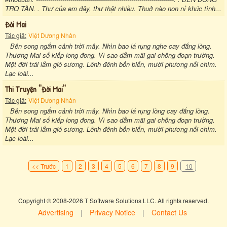
TRO TÀN. . Thư của em đây, thư thật nhiều. Thuở nào non nỉ khúc tình...
Đời Mai
Tác giả:
Việt Dương Nhân
Bên song ngắm cảnh trời mây. Nhìn bao lá rụng nghe cay đắng lòng.
Thương Mai số kiếp long đong. Vì sao dẳm mãi gai chông đoạn trường.
Một đời trải lắm gió sương. Lênh đênh bốn biển, mười phương nổi chìm.
Lạc loài...
Thi Truyện ''đời Mai''
Tác giả:
Việt Dương Nhân
Bên song ngắm cảnh trời mây. Nhìn bao lá rụng lòng cay đắng lòng.
Thương Mai số kiếp long đong. Vì sao dẳm mãi gai chông đoạn trường.
Một đời trải lắm gió sương. Lênh đênh bốn biển, mười phương nổi chìm.
Lạc loài...
<< Trước
1
2
3
4
5
6
7
8
9
10
Copyright © 2008-2026 T Software Solutions LLC. All rights reserved.
Advertising
|
Privacy Notice
|
Contact Us