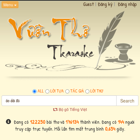
Guest
|
Đăng ký
|
Đăng nhập
Menu
ALL
LỜI TỰA
TÁC GIẢ
LỜI THƠ
Search
Bộ gõ Tiếng Việt
Đang có
122250
bài thơ và
176134
thành viên. Đang có
144
người
truy cập trực tuyến. Mỗi lần tìm mất trung bình
0,654
giây.