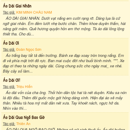
Áo Dài Giai Nhân
Tác giả:
KIM MINH CHÂU NAM
ÁO DÀI GIAI NHÂN. Dưới vạt nắng em cười rạng rỡ. Dáng lụa là cứ
ngỡ giai nhân. Êm đềm lướt nhẹ bước chân. Thềm khoe duyên thắm, hài
nâng gót mềm. Quê hương quyện hồn em thơ mộng. Tà áo dài lồng lộng
thiết tha. Cho dù...
Áo Dài Ơi
Tác giả:
Đoàn Ngọc Sơn
Áo trắng bay tất tả đến trường. Bánh xe đạp xoay tròn trong nắng. Em
đi về phía mặt trời đỏ rực. Ban mai cuộc đời như buổi bình minh. ***. Xe
đạp ơi theo ta những ngày dài. Cùng chung sức cho ngày mai_ xe nhé.
Bảy cây số làm...
Áo Dài Ơi!
Tác giả:
Triệu Hiển
Áo dài vốn của cha ông. Thổi hồn dân tộc hai tà nét duyên. Kiêu sa nón
lá đội đầu. Thêm đôi guốc mộc gót hồng dáng xinh. Hiện đại áo xẻ mấy
thân. Nhiều tà hoa mỹ mất dần nét xưa. Tay khoét nách, ngực hở da.
Nhìn vào thì...
Áo Dài Qua Ngõ Bao Giờ
Tác giả:
Thiên Ân
ÁO DÀI QUA NGÕ BAO GIỜ. Những cô nữ sinh thuở ấy. Áo dài buông