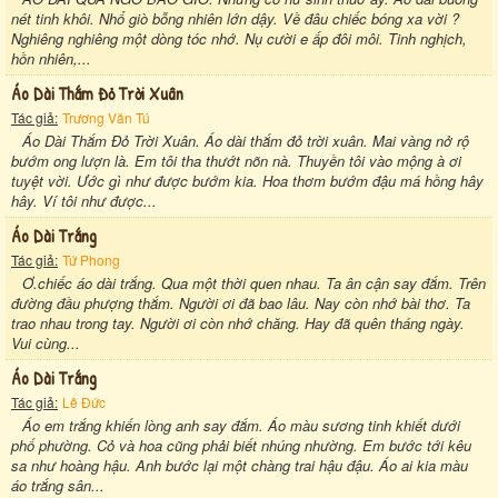
nét tinh khôi. Nhổ giò bỗng nhiên lớn dậy. Về đâu chiếc bóng xa vời ?
Nghiêng nghiêng một dòng tóc nhớ. Nụ cười e ấp đôi môi. Tinh nghịch,
hồn nhiên,...
Áo Dài Thắm Đỏ Trời Xuân
Tác giả:
Trương Văn Tú
Áo Dài Thắm Đỏ Trời Xuân. Áo dài thắm đỏ trời xuân. Mai vàng nở rộ
bướm ong lượn là. Em tôi tha thướt nõn nà. Thuyền tôi vào mộng à ơi
tuyệt vời. Ước gì như được bướm kia. Hoa thơm bướm đậu má hồng hây
hây. Ví tôi như được...
Áo Dài Trắng
Tác giả:
Tứ Phong
Ơ.chiếc áo dài trắng. Qua một thời quen nhau. Ta ân cận say đắm. Trên
đường đầu phượng thắm. Người ơi đã bao lâu. Nay còn nhớ bài thơ. Ta
trao nhau trong tay. Người ơi còn nhớ chăng. Hay đã quên tháng ngày.
Vui cùng...
Áo Dài Trắng
Tác giả:
Lê Đức
Áo em trắng khiến lòng anh say đắm. Áo màu sương tinh khiết dưới
phố phường. Cỏ và hoa cũng phải biết nhúng nhường. Em bước tới kêu
sa như hoàng hậu. Anh bước lại một chàng trai hậu đậu. Áo ai kia màu
áo trắng sân...