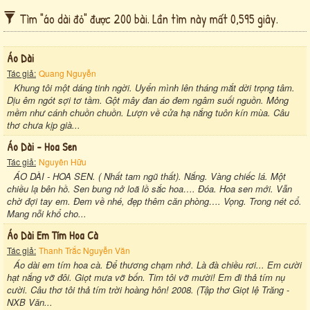
Tìm "áo dài đỏ" được 200 bài. Lần tìm này mất 0,595 giây.
Áo Dài
Tác giả:
Quang Nguyễn
Khung tôi một dáng tinh ngời. Uyển mình lên tháng mắt dời trọng tâm.
Dịu êm ngót sợi tơ tầm. Gột mây đan áo đem ngâm suối nguồn. Mỏng
mềm như cánh chuồn chuồn. Lượn về cửa hạ nắng tuôn kín mùa. Câu
thơ chưa kịp già...
Áo Dài - Hoa Sen
Tác giả:
Nguyên Hữu
ÁO DÀI - HOA SEN. ( Nhất tam ngũ thất). Nắng. Vàng chiếc lá. Một
chiều lạ bên hồ. Sen bung nở loã lồ sắc hoa…. Đóa. Hoa sen mới. Vẫn
chờ đợi tay em. Đem về nhé, đẹp thêm căn phòng…. Vọng. Trong nét cổ.
Mang nỗi khổ cho...
Áo Dài Em Tím Hoa Cà
Tác giả:
Thanh Trắc Nguyễn Văn
Áo dài em tím hoa cà. Để thương chạm nhớ. Là đà chiều rơi... Em cười
hạt nắng vỡ đôi. Giọt mưa vỡ bốn. Tim tôi vỡ mười! Em đi thả tím nụ
cười. Câu thơ tôi thả tím trời hoàng hôn! 2008. (Tập thơ Giọt lệ Trăng -
NXB Văn...