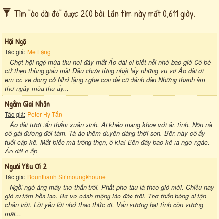
Tìm "áo dài đỏ" được 200 bài. Lần tìm này mất 0,611 giây.
Hội Ngộ
Tác giả:
Me Lặng
Chợt hội ngộ mùa thu nơi đáy mắt Áo dài ơi biết nỗi nhớ bao giờ Cô bé
cứ thẹn thùng giấu mặt Dẫu chưa từng nhặt lấy những vu vơ Áo dài ơi
em có về đồng cỏ Nhớ lặng nghe con dế cũ đánh đàn Những thanh âm
thơ ngây mùa thu ấy...
Ngắm Giai Nhân
Tác giả:
Peter Hy Tấn
Áo dài tươi tắn thắm xuân xinh. Ai khéo mang khoe với ân tình. Nõn nà
cô gái đương đôi tám. Tà áo thêm duyên dáng thời son. Bên này cô ấy
tuổi cập kê. Mắt biếc mà trông thẹn, ô kìa! Bên đây bao kẻ ra ngơ ngác.
Áo dài e ấp...
Người Yêu Ơi 2
Tác giả:
Bounthanh Sirimoungkhoune
Ngồi ngó áng mây thơ thẩn trôi. Phất phơ tàu lá theo gió mời. Chiều nay
gió ru tâm hồn lạc. Bơ vơ cánh mộng lác đác trôi. Thơ thẩn bóng ai tận
chân trời. Lời yêu lời nhớ thao thức ơi. Vấn vương hạt tình còn vương
mãi...