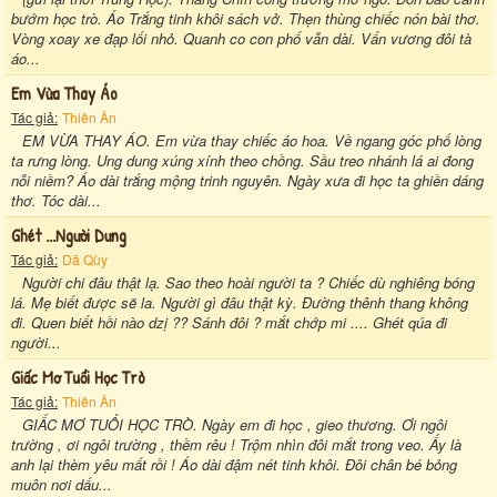
bướm học trò. Áo Trắng tinh khôi sách vở. Thẹn thùng chiếc nón bài thơ.
Vòng xoay xe đạp lối nhỏ. Quanh co con phố vẫn dài. Vấn vương đôi tà
áo...
Em Vừa Thay Áo
Tác giả:
Thiên Ân
EM VỪA THAY ÁO. Em vừa thay chiếc áo hoa. Về ngang góc phố lòng
ta rưng lòng. Ung dung xúng xính theo chồng. Sầu treo nhánh lá ai đong
nỗi niềm? Áo dài trắng mộng trinh nguyên. Ngày xưa đi học ta ghiền dáng
thơ. Tóc dài...
Ghét ...người Dưng
Tác giả:
Dã Qùy
Người chi đâu thật lạ. Sao theo hoài người ta ? Chiếc dù nghiêng bóng
lá. Mẹ biết được sẽ la. Người gì đâu thật kỳ. Đường thênh thang không
đi. Quen biết hồi nào dzị ?? Sánh đôi ? mắt chớp mi .... Ghét qúa đi
người...
Giấc Mơ Tuổi Học Trò
Tác giả:
Thiên Ân
GIẤC MƠ TUỔI HỌC TRÒ. Ngày em đi học , gieo thương. Ơi ngôi
trường , ơi ngôi trường , thềm rêu ! Trộm nhìn đôi mắt trong veo. Ấy là
anh lại thèm yêu mất rồi ! Áo dài đậm nét tinh khôi. Đôi chân bé bỏng
muôn nơi dấu...