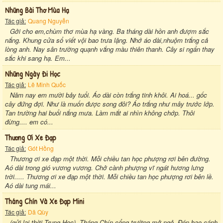
Những Bài Thơ Mùa Hạ
Tác giả:
Quang Nguyễn
Gởi cho em,chùm thơ mùa hạ vàng. Ba tháng dài hồn anh đượm sắc
nắng. Khung cửa sổ viết vội bao trưa lặng. Nhớ áo dài,nhuộm trắng cả
lòng anh. Nay sân trường quạnh vắng màu thiên thanh. Cây si ngẩn thay
sắc khi sang hạ. Em...
Những Ngày Đi Học
Tác giả:
Lê Minh Quốc
Năm nay em mười bảy tuổi. Áo dài còn trắng tinh khôi. Ai hoá... gốc
cây đứng đợi. Như là muốn được song đôi? Áo trắng như mây trước lớp.
Tan trường hai buổi nắng mưa. Làm mắt ai nhìn không chớp. Thôi
đừng.... em có...
Thương Ơi Xe Đạp
Tác giả:
Gót Hồng
Thương ơi xe đạp một thời. Mỗi chiều tan học phượng rơi bên đường.
Aó dài trong gió vương vương. Chở cành phượng vĩ ngát hương lưng
trời..... Thương ơi xe đạp một thời. Mỗi chiều tan học phượng rơi bên lề.
Aó dài tung mái...
Tháng Chín Và Xe Đạp Mini
Tác giả:
Dã Qùy
(gửi lại thời Trung Học). Tháng Chín cổng trường mở ngỏ. Đón bao cánh