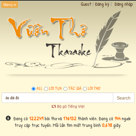
Guest
|
Đăng ký
|
Đăng nhập
Menu
ALL
LỜI TỰA
TÁC GIẢ
LỜI THƠ
Search
Bộ gõ Tiếng Việt
Đang có
122249
bài thơ và
176132
thành viên. Đang có
144
người
truy cập trực tuyến. Mỗi lần tìm mất trung bình
0,678
giây.