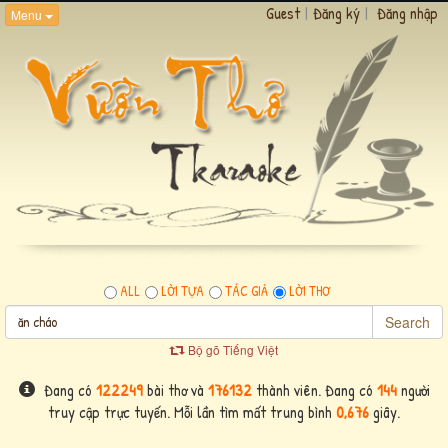
Guest
|
Đăng ký
|
Đăng nhập
Menu
ALL
LỜI TỰA
TÁC GIẢ
LỜI THƠ
Search
Bộ gõ Tiếng Việt
Đang có
122249
bài thơ và
176132
thành viên. Đang có
144
người
truy cập trực tuyến. Mỗi lần tìm mất trung bình
0,676
giây.