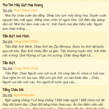
Thơ Tìm Mấy Giọt Mưa Hoang
Tác giả:
Phan Thành Lanh
Nhà thơ chào xuân dai dẳng. Ghép tùm tụm mấy bông hoa. Duyên xuân
nguyên tiêu mắt ngọc. Nắng chao chén tứ ngụm khà. Cột điện dây giăng
rắm rối. Nhà thơ đem móc câu từ. Viết thành mai đào thắm sắc. Người
qua chép miệng......
Tiễn Biệt Anh Minh.
Tác giả:
Cong Chinh (CH2)
Tiễn Biệt Anh Minh. Chào Anh tên Zip Mimosa. Được tin Anh đã bước
qua cõi trần. Bạn Anh nhiều lắm xa gần. Tiếc thương luyến nhớ, tinh thần
vấn vương. Quê Hương xứ Lạc mù sương. Chắc đang Nghi Lễ,...
Tiễn Biệt.
Tác giả:
Cong Chinh (CH2)
Tiễn Biệt. Chào Người vừa mới ra đi. Về cùng tiên tổ, chưa vì tuổi cao.
Qua nghe tin tức lao xao. Một cơn gío thổi, có nào khác đâu... Chào
Người cúi tiễn một câu. Xin người đi trước qua cầu...
Tiếng Chào Đời
Tác giả:
Nghinh Nguyên
Ngỡ ngàng chăng ? Lỡ làng chăng ? Một kiếp người ! Mắt chưa mở đã
thấy đời buồn đau. Chào đời tiếng khóc theo sau. Ấu thơ điểm xiếc sắc
màu ưu tư. Oe...oe...điệp khúc mãi ru. Tiếng chào đời đó - thiên thu kiếp