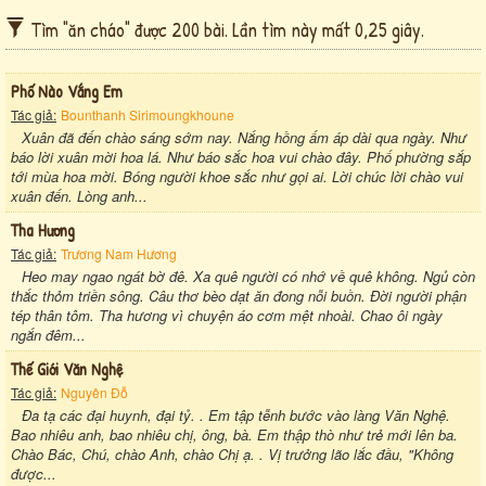
Tìm "ăn cháo" được 200 bài. Lần tìm này mất 0,25 giây.
Phố Nào Vắng Em
Tác giả:
Bounthanh Sirimoungkhoune
Xuân đã đến chào sáng sớm nay. Nắng hồng ấm áp dài qua ngày. Như
báo lời xuân mời hoa lá. Như báo sắc hoa vui chào đây. Phố phường sắp
tới mùa hoa mời. Bóng người khoe sắc như gọi ai. Lời chúc lời chào vui
xuân đến. Lòng anh...
Tha Hương
Tác giả:
Trương Nam Hương
Heo may ngao ngát bờ đê. Xa quê người có nhớ về quê không. Ngủ còn
thắc thỏm triền sông. Câu thơ bèo dạt ăn đong nỗi buồn. Đời người phận
tép thân tôm. Tha hương vì chuyện áo cơm mệt nhoài. Chao ôi ngày
ngắn đêm...
Thế Giới Văn Nghệ
Tác giả:
Nguyên Đỗ
Đa tạ các đại huynh, đại tỷ. . Em tập tễnh bước vào làng Văn Nghệ.
Bao nhiêu anh, bao nhiêu chị, ông, bà. Em thập thò như trẻ mới lên ba.
Chào Bác, Chú, chào Anh, chào Chị ạ. . Vị trưởng lão lắc đầu, "Không
được...