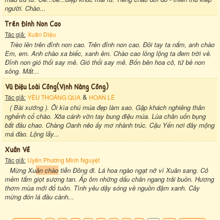
người. Chào...
Trên Đỉnh Non Cao
Tác giả:
Xuân Diệu
Trèo lên trên đỉnh non cao. Trên đỉnh non cao. Đôi tay ta nắm, anh chào
Em, em. Anh chào xa biếc, xanh êm. Chào cao lồng lộng ta đem trời về.
Đỉnh non gió thổi say mê. Gió thổi say mê. Bốn bên hoa cỏ, tứ bề non
sông. Mắt...
Vũ Điệu Loài Công(vịnh Nàng Công)
&
Tác giả:
YÊU THOÁNG QUA
HOAN LÊ
( Bài xướng ). Ôi kìa chú múa đẹp làm sao. Gặp khách nghiêng thân
nghểnh cổ chào. Xõa cánh vờn tay bung điệu múa. Lùa chân uốn bụng
bắt đầu chao. Chàng Oanh nẻo ấy mơ nhành trúc. Cậu Yến nơi đây mộng
má đào. Lộng lẫy...
Xuân Về
Tác giả:
Uyên Phương Minh Nguyệt
Mừng Xu
ân chào
tiễn Đông đi. Lá hoa ngào ngạt nở vì Xuân sang. Cỏ
mềm tắm giọt sương tan. Ấp ôm những dấu chân ngang trải buồn. Hương
thơm mùa mới đổ tuôn. Tình yêu dậy sóng về nguồn đậm xanh. Cây
mừng đón lá đầu cành...