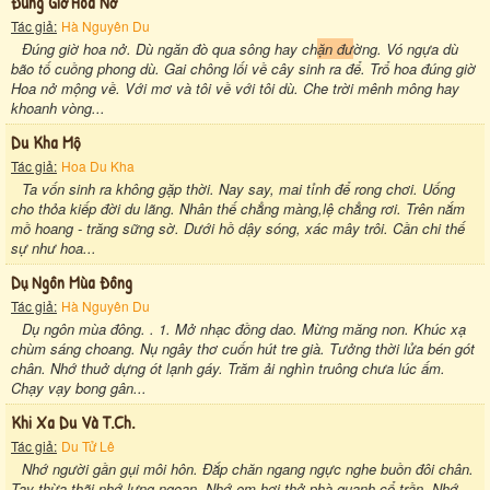
Đúng Giờ Hoa Nở
Tác giả:
Hà Nguyên Du
Đúng giờ hoa nở. Dù ngăn đò qua sông hay ch
ặn đư
ờng. Vó ngựa dù
bão tố cuồng phong dù. Gai chông lối về cây sinh ra để. Trổ hoa đúng giờ
Hoa nở mộng về. Với mơ và tôi về với tôi dù. Che trời mênh mông hay
khoanh vòng...
Du Kha Mộ
Tác giả:
Hoa Du Kha
Ta vốn sinh ra không gặp thời. Nay say, mai tỉnh để rong chơi. Uống
cho thỏa kiếp đời du lãng. Nhân thế chẳng màng,lệ chẳng rơi. Trên nắm
mồ hoang - trăng sững sờ. Dưới hồ dậy sóng, xác mây trôi. Cần chi thế
sự như hoa...
Dụ Ngôn Mùa Đông
Tác giả:
Hà Nguyên Du
Dụ ngôn mùa đông. . 1. Mở nhạc đồng dao. Mừng măng non. Khúc xạ
chùm sáng choang. Nụ ngây thơ cuốn hút tre già. Tưởng thời lửa bén gót
chân. Nhớ thuở dựng ót lạnh gáy. Trăm ải nghìn truông chưa lúc ấm.
Chạy vạy bong gân...
Khi Xa Du Và T.ch.
Tác giả:
Du Tử Lê
Nhớ người gần gụi môi hôn. Đắp chăn ngang ngực nghe buồn đôi chân.
Tay thừa thãi nhớ lưng ngoan. Nhớ em hơi thở phà quanh cổ trần. Nhớ