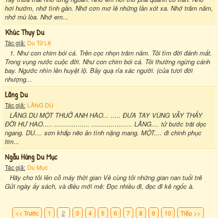
hơi hướm, nhớ tình gần. Nhớ cơn mơ lẻ những lần xót xa. Nhớ trăm năm,
nhớ mù lòa. Nhớ em...
Khúc Thụy Du
Tác giả:
Du Tử Lê
1. Như con chim bói cá. Trên cọc nhọn trăm năm. Tôi tìm đời đánh mất.
Trong vụng nước cuộc đời. Như con chim bói cá. Tôi thường ngừng cánh
bay. Ngước nhìn lên huyệt lộ. Bầy quạ rỉa xác người. (của tươi đời
nhượng...
Lãng Du
Tác giả:
LÃNG DU
LÃNG DU MỘT THUỞ ANH HÀO... ..... ĐƯA TAY VÙNG VẪY THẤY
ĐỜI HƯ HAO..... .................. ..................... LÃNG.... tử bước trãi dọc
ngang. DU.... sơn khắp nẽo ân tình nặng mang. MỘT.... đi chinh phục
tim...
Ngẫu Hứng Du Mục
Tác giả:
Du Mục
Hãy cho tôi lên cỗ máy thời gian Về cùng tôi những gian nan tuổi trẻ
Gửi ngày ấy sách, và điều mới mẻ: Đọc nhiều đi, đọc đi kẻ ngốc à.
<< Trước
1
2
3
4
5
6
7
8
9
10
Tiếp >>