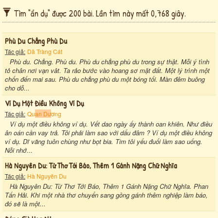
Tìm "ẩn dụ" được 200 bài. Lần tìm này mất 0,768 giây.
Phù Du Chẳng Phù Du
Tác giả:
Dã Tràng Cát
Phù du. Chẳng. Phù du. Phù du chẳng phù du trong sự thật. Mỗi ý tình
tỏ chân nơi vạn vât. Ta rảo bước vào hoang sơ mặt đất. Một lý trình một
chốn đến mai sau. Phù du chẳng phù du một bóng tối. Màn đêm buông
cho dỗ...
Ví Dụ Một Điều Không Ví Dụ
Tác giả:
Qu
an Dư
ơng
Ví dụ một điều không ví dụ. Vết dao ngày ấy thành oan khiên. Như điều
ân oán cần vay trả. Tôi phải làm sao với dấu đâm ? Ví dụ một điều không
ví dụ. Dĩ vãng tuôn chùng như bọt bia. Tim tôi yếu đuối làm sao uống.
Nỗi nhớ...
Hà Nguyên Du: Từ Thơ Tới Báo, Thêm 1 Gánh Nặng Chữ Nghĩa
Tác giả:
Hà Nguyên Du
Hà Nguyên Du: Từ Thơ Tới Báo, Thêm 1 Gánh Nặng Chữ Nghĩa. Phan
Tấn Hải. Khi một nhà thơ chuyển sang gồng gánh thêm nghiệp làm báo,
đó sẽ là một...