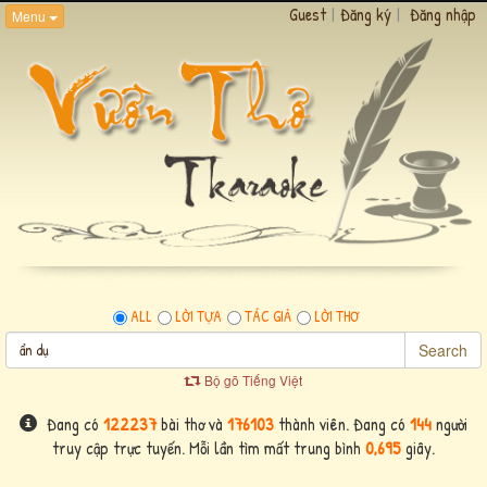
Guest
|
Đăng ký
|
Đăng nhập
Menu
ALL
LỜI TỰA
TÁC GIẢ
LỜI THƠ
Search
Bộ gõ Tiếng Việt
Đang có
122237
bài thơ và
176103
thành viên. Đang có
144
người
truy cập trực tuyến. Mỗi lần tìm mất trung bình
0,695
giây.