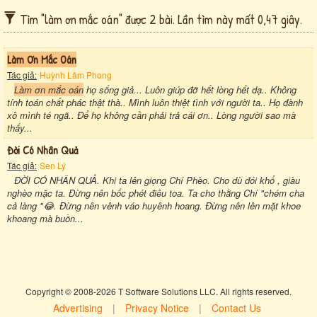
Tìm "làm ơn mắc oán" được 2 bài. Lần tìm này mất 0,47 giây.
Làm Ơn Mắc Oán
Tác giả:
Huỳnh Lâm Phong
Làm ơn mắc oán
họ sống giả... Luôn giúp đỡ hết lòng hết dạ.. Không
tính toán chất phác thật thà.. Mình luôn thiệt tình với người ta.. Họ đành
xô mình té ngã.. Để họ không cần phải trả cái ơn.. Lòng người sao mà
thấy...
Đời Có Nhân Quả
Tác giả:
Sen Lý
ĐỜI CÓ NHÂN QUẢ. Khi ta lên giọng Chí Phèo. Cho dù đói khổ , giàu
nghèo mặc ta. Đừng nên bốc phét điêu toa. Ta cho thằng Chí "chém cha
cả làng "😂. Đừng nên vênh váo huyênh hoang. Đừng nên lên mặt khoe
khoang mà buồn...
Copyright © 2008-2026 T Software Solutions LLC. All rights reserved.
Advertising
|
Privacy Notice
|
Contact Us