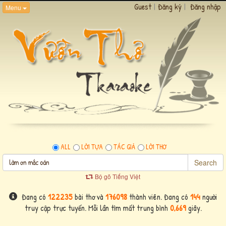
Guest
|
Đăng ký
|
Đăng nhập
Menu
ALL
LỜI TỰA
TÁC GIẢ
LỜI THƠ
Search
Bộ gõ Tiếng Việt
Đang có
122235
bài thơ và
176098
thành viên. Đang có
144
người
truy cập trực tuyến. Mỗi lần tìm mất trung bình
0,669
giây.