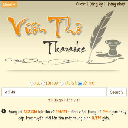
Guest
|
Đăng ký
|
Đăng nhập
Menu
ALL
LỜI TỰA
TÁC GIẢ
LỜI THƠ
Search
Bộ gõ Tiếng Việt
Đang có
122236
bài thơ và
176111
thành viên. Đang có
144
người truy
cập trực tuyến. Mỗi lần tìm mất trung bình
0,771
giây.