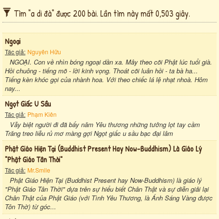
Tìm "a di đà" được 200 bài. Lần tìm này mất 0,503 giây.
Ngoại
Tác giả:
Nguyên Hữu
NGOẠI. Con về nhìn bóng ngoại dần xa. Mây theo cõi Phật lúc tuổi già.
Hồi chuông - tiếng mõ - lời kinh vọng. Thoát cõi luân hồi - ta bà ha...
Tiếng kèn khóc gọi của nhành hoa. Với theo chiếc lá lệ nhạt nhoà. Hôm
nay...
Ngọt Giấc U Sầu
Tác giả:
Phạm Kiên
Vẫy biệt người đi đã bấy năm Yêu thương những tưởng lọt tay cầm
Trăng treo liễu rủ mơ màng gợi Ngọt giấc u sầu bạc đại lâm
Phật Giáo Hiện Tại (buddhist Present Hay Now-Buddhism) Là Giáo Lý
"phật Giáo Tân Thời"
Tác giả:
Mr.Smile
Phật Giáo Hiện Tại (Buddhist Present hay Now-Buddhism) là giáo lý
"Phật Giáo Tân Thời" dựa trên sự hiểu biết Chân Thật và sự diễn giải lại
Chân Thật của Phật Giáo (với Tình Yêu Thương, là Ánh Sáng Vàng được
Tôn Thờ) từ góc...