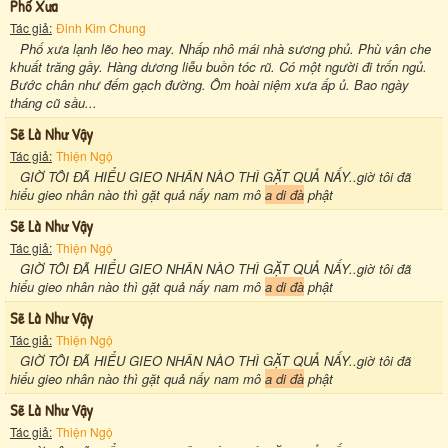
Phố Xưa
Tác giả:
Đinh Kim Chung
Phố xưa lạnh lẽo heo may. Nhấp nhô mái nhà sương phủ. Phù vân che
khuất trăng gầy. Hàng dương liễu buồn tóc rũ. Có một người đi trốn ngủ.
Bước chân như đếm gạch đường. Ôm hoài niệm xưa ấp ủ. Bao ngày
tháng cũ sầu...
Sẽ Là Như Vậy
Tác giả:
Thiện Ngộ
GIỜ TÔI ĐÃ HIỂU GIEO NHÂN NÀO THÌ GẶT QUẢ NẤY..giờ tôi đã
hiểu gieo nhân nào thì gặt quả nấy nam mô
a di đà
phật
Sẽ Là Như Vậy
Tác giả:
Thiện Ngộ
GIỜ TÔI ĐÃ HIỂU GIEO NHÂN NÀO THÌ GẶT QUẢ NẤY..giờ tôi đã
hiểu gieo nhân nào thì gặt quả nấy nam mô
a di đà
phật
Sẽ Là Như Vậy
Tác giả:
Thiện Ngộ
GIỜ TÔI ĐÃ HIỂU GIEO NHÂN NÀO THÌ GẶT QUẢ NẤY..giờ tôi đã
hiểu gieo nhân nào thì gặt quả nấy nam mô
a di đà
phật
Sẽ Là Như Vậy
Tác giả:
Thiện Ngộ