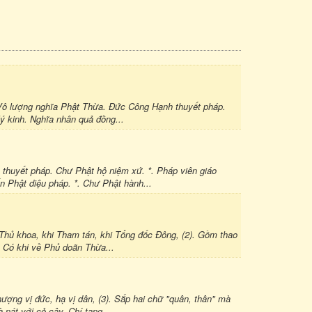
Vô lượng nghĩa Phật Thừa. Đức Công Hạnh thuyết pháp.
lý kinh. Nghĩa nhân quả đồng...
uyết pháp. Chư Phật hộ niệm xứ. *. Pháp viên giáo
ến Phật diệu pháp. *. Chư Phật hành...
i Thủ khoa, khi Tham tán, khi Tổng đốc Đông, (2). Gồm thao
. Có khi về Phủ doãn Thừa...
Thượng vị đức, hạ vị dân, (3). Sắp hai chữ "quân, thân" mà
 nát với cỏ cây. Chí tang...