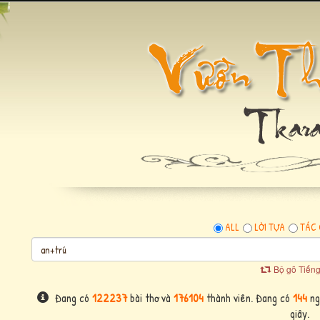
ALL
LỜI TỰA
TÁC 
Bộ gõ Tiếng
Đang có
122237
bài thơ và
176104
thành viên. Đang có
144
ng
giây.