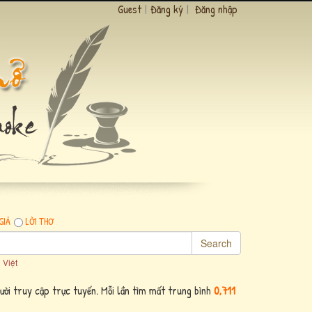
Guest
|
Đăng ký
|
Đăng nhập
GIẢ
LỜI THƠ
Search
 Việt
ười truy cập trực tuyến. Mỗi lần tìm mất trung bình
0,711