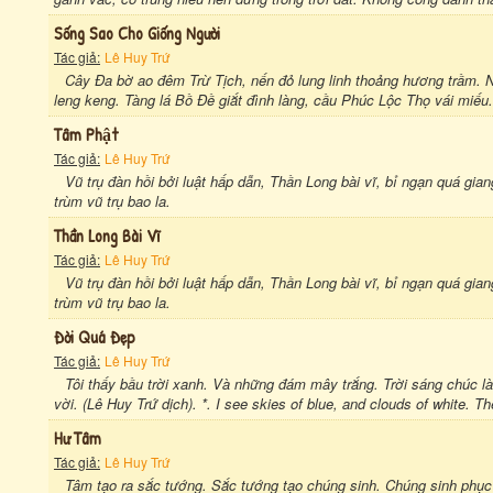
Sống Sao Cho Giống Người
Tác giả:
Lê Huy Trứ
Cây Đa bờ ao đêm Trừ Tịch, nến đỏ lung linh thoảng hương trầm. Ng
leng keng. Tàng lá Bồ Đề giắt đình làng, cầu Phúc Lộc Thọ vái miếu.
Tâm Phật
Tác giả:
Lê Huy Trứ
Vũ trụ đàn hồi bởi luật hấp dẫn, Thần Long bài vĩ, bỉ ngạn quá g
trùm vũ trụ bao la.
Thần Long Bài Vĩ
Tác giả:
Lê Huy Trứ
Vũ trụ đàn hồi bởi luật hấp dẫn, Thần Long bài vĩ, bỉ ngạn quá g
trùm vũ trụ bao la.
Đời Quá Đẹp
Tác giả:
Lê Huy Trứ
Tôi thấy bầu trời xanh. Và những đám mây trắng. Trời sáng chúc làn
vời. (Lê Huy Trứ dịch). *. I see skies of blue, and clouds of white. Th
Hư Tâm
Tác giả:
Lê Huy Trứ
Tâm tạo ra sắc tướng. Sắc tướng tạo chúng sinh. Chúng sinh phụ