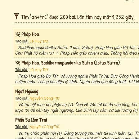
Tìm "an+trú" được 200 bài. Lần tìm này mất 1,252 giây.
Kệ Pháp Hoa
Tác giả:
Lê Huy Trứ
Saddharmapundarika Sutra. (Lotus Sutra). Pháp Hoa giáo Bồ Tát. 
Chư Phật hộ niệm xứ. *. Pháp viên giáo nhiệm mầu. Thông hội diệu 
Kệ Pháp Hoa, Saddharmapundarika Sutra (lotus Sutra)
Tác giả:
Lê Huy Trứ
Pháp Hoa giáo Bồ Tát. Vô lượng nghĩa Phật Thừa. Đức Công Hạnh th
nhiệm mầu. Thông hội diệu lý kinh. Nghĩa nhân quả đồng thời. Tri ki
Ngất Ngưởng
Tác giả:
Nguyễn Công Trứ
Vũ trụ nội mạc phi phận sự (1). Ông Hi Văn tài bộ đã vào lòng, kh
lược (3) đã nên tay ngất ngưởng. Lúc Bình tây cầm cờ đại tướng (4)
Phận Sự Làm Trai
Tác giả:
Nguyễn Công Trứ
Vũ trụ chức phận nội (1). Đấng trượng phu một túi kinh luân. (2). 
gánh vác, có trung hiếu nên đứng trong trời đất. Không công danh thà