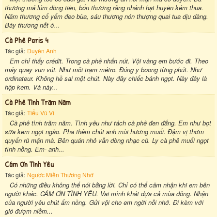
thương má lúm đồng tiền, bốn thương răng nhánh hạt huyền kém thua.
Năm thương cổ yếm đeo bùa, sáu thương nón thượng quai tua dịu dàng.
Bảy thương nết ở...
Cà Phê Paris 4
Tác giả:
Duyên Anh
Em chỉ thấy crédit. Trong cà phê nhấn nút. Vội vàng em bước đi. Theo
máy quay vun vút. Như mỗi trạm métro. Đúng y boong từng phút. Như
ordinateur. Không hề sai một chút. Này đây chiếc bánh ngọt. Này đây là
hộp kem. Và này...
Cà Phê Tình Trăm Năm
Tác giả:
Tiểu Vũ Vi
Cà phê tình trăm năm. Tình yêu như tách cà phê đen đắng. Em như bọt
sữa kem ngọt ngào. Pha thêm chút anh mùi hương muối. Đậm vị thơm
quyến rũ mặn mà. Bên quán nhỏ vẫn dòng nhạc cũ. Ly cà phê muối ngọt
tình nồng. Em- anh...
Cám Ơn Tình Yêu
Tác giả:
Ngược Miền Thương Nhớ
Có những điều không thể nói bằng lời. Chỉ có thể cảm nhận khi em bên
người khác. CÁM ƠN TÌNH YÊU. Vai mình khát dựa cả mùa đông. Nhận
của người yêu chút ấm nồng. Gửi vội cho em ngời nỗi nhớ. Đi kèm với
gió đượm niềm...