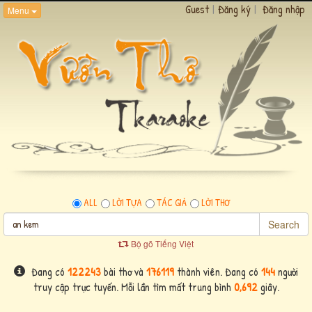
Guest
|
Đăng ký
|
Đăng nhập
Menu
ALL
LỜI TỰA
TÁC GIẢ
LỜI THƠ
Search
Bộ gõ Tiếng Việt
Đang có
122243
bài thơ và
176119
thành viên. Đang có
144
người
truy cập trực tuyến. Mỗi lần tìm mất trung bình
0,692
giây.