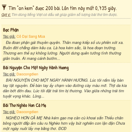
Tìm "an kem" được 200 bài. Lần tìm này mất 0,735 giây.
Gợi ý:
Tìm dùng tiếng Việt có dấu sẽ giúp giảm số lượng bài thơ tìm được.
Bạc Phận
Tác giả:
Cỏ Dại Sang Mùa
Đa đoan phận gái thuyền quyên. Thân mang kiếp số ưu phiền xót xa.
Buồn đời chẳng dám kêu ca. Là hoa kém sắc, là hoa đoạn trường.
Thương em thế sự không lường. Người dưng quên tưởng tình thường
giân truân. Ai mang cánh bướm...
Bài Nguyện Cho Một Ngày Hành Hương
Tác giả:
Daocongdien
BÀI NGUYỆN CHO MỘT NGÀY HÀNH HƯƠNG. Lúc tôi nắm lấy bàn
tay tật nguyền. Để bàn tay ấy chạm vào đường cày màu mỡ. Thịt da kia
dần bớt đớn đau. Lúc tôi đặt trái tim bị thương. Vào giữa những trái tim
tuyệt vọng khác. Lòng...
Bài Thơ Nghèo Hơn Cả Mẹ
Tác giả:
Daocongdien
NGHÈO HƠN CẢ MẸ Nhà kém gạo mẹ cần cù khoai sắn Thiếu chăn
bông người đắp ấm câu ru Nghèo hơn vậy bút nghiên con lận đận Chưa
một ngày nuôi lấy mẹ bằng thơ. ĐCĐ