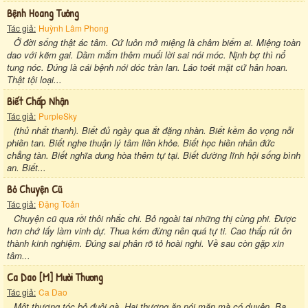
Bệnh Hoang Tưởng
Tác giả:
Huỳnh Lâm Phong
Ở đời sống thật ác tâm. Cứ luôn mở miệng là châm biếm ai. Miệng toàn
dao với kẽm gai. Dầm mắm thêm muối lời sai nói móc. Nịnh bợ thì nổ
tung nóc. Đúng là cái bệnh nói dóc tràn lan. Láo toét mặt cứ hân hoan.
Thật tội loại...
Biết Chấp Nhận
Tác giả:
PurpleSky
(thủ nhất thanh). Biết đủ ngày qua ắt đặng nhàn. Biết kềm ảo vọng nỗi
phiền tan. Biết nghe thuận lý tâm liền khỏe. Biết học hiền nhân đức
chẳng tàn. Biết nghĩa dung hòa thêm tự tại. Biết đường lĩnh hội sống bình
an. Biết...
Bỏ Chuyện Cũ
Tác giả:
Đặng Toản
Chuyện cũ qua rồi thôi nhắc chi. Bỏ ngoài tai những thị cùng phi. Được
hơn chớ lấy làm vinh dự. Thua kém đừng nên quá tự ti. Cao thấp rút ôn
thành kinh nghiệm. Đúng sai phân rõ tỏ hoài nghi. Về sau còn gặp xin
tâm...
Ca Dao [m] Mười Thương
Tác giả:
Ca Dao
Một thương tóc bỏ đuôi gà. Hai thương ăn nói mặn mà có duyên. Ba