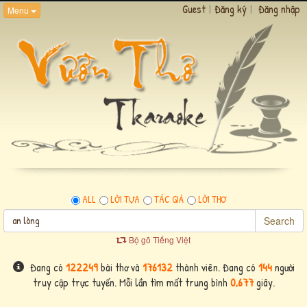
Guest
|
Đăng ký
|
Đăng nhập
Menu
ALL
LỜI TỰA
TÁC GIẢ
LỜI THƠ
Search
Bộ gõ Tiếng Việt
Đang có
122249
bài thơ và
176132
thành viên. Đang có
144
người
truy cập trực tuyến. Mỗi lần tìm mất trung bình
0,677
giây.