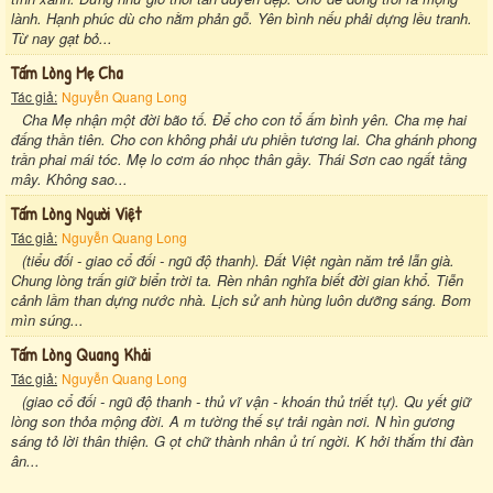
lành. Hạnh phúc dù cho nằm phản gỗ. Yên bình nếu phải dựng lều tranh.
Từ nay gạt bỏ...
Tấm Lòng Mẹ Cha
Tác giả:
Nguyễn Quang Long
Cha Mẹ nhận một đời bão tố. Để cho con tổ ấm bình yên. Cha mẹ hai
đấng thần tiên. Cho con không phải ưu phiền tương lai. Cha ghánh phong
trần phai mái tóc. Mẹ lo cơm áo nhọc thân gầy. Thái Sơn cao ngất tầng
mây. Không sao...
Tấm Lòng Người Việt
Tác giả:
Nguyễn Quang Long
(tiểu đối - giao cổ đối - ngũ độ thanh). Đất Việt ngàn năm trẻ lẫn già.
Chung lòng trấn giữ biển trời ta. Rèn nhân nghĩa biết đời gian khổ. Tiễn
cảnh lầm than dựng nước nhà. Lịch sử anh hùng luôn dưỡng sáng. Bom
mìn súng...
Tấm Lòng Quang Khải
Tác giả:
Nguyễn Quang Long
(giao cổ đối - ngũ độ thanh - thủ vĩ vận - khoán thủ triết tự). Qu yết giữ
lòng son thỏa mộng đời. A m tường thế sự trải ngàn nơi. N hìn gương
sáng tỏ lời thân thiện. G ọt chữ thành nhân ủ trí ngời. K hởi thắm thi đàn
ân...