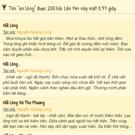
Tìm "an lòng" được 200 bài. Lần tìm này mất 0,97 giây.
Nỗi Lòng
Tác giả:
Nguyễn Quang Long
Mưa khuya hiu hắt giọt bên thềm. Nhớ ai thao thức, nhớ từng đêm.
Trong lòng ghi khắc hình bóng cũ. Để giọt lệ vương đẫm môi mềm. Bao
năm duyên phận sầu chưa bớt. Trắc trở tình duyên khổ lại thêm. Trời cao
sao nỡ gieo tình...
Nỗi Lòng .
Tác giả:
Nguyễn Quang Long
(nhất vận - ngũ độ thanh). Bốn chục mùa xuân đã khổ rồi. Ê chề vẫn
phủ buốt hồn côi. Ngày nay cuộc sống còn chưa đổi. Vết sẹo thời gian
vẫn phải nhồi. Ngẫm cảnh thân nghèo đau đớn gội. Thương mình phận
hẩm bẽ bàng...
Nỗi Lòng Kẻ Tha Phương
Tác giả:
Nguyễn Quang Long
(ngũ độ thanh - bát láy - nhất vận). Mai đào rực rỡ trước thềm hiên. Lạc
lõng trời xa bởi kiếm tiền. Giữa cảnh quê người hiu hắt hiện. Trên vùng
đất bạn não nề xiên. Hồn day dứt đợi ngày xuân hiển. Dạ thẫn thờ trông...