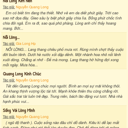
Nỗi Lòng Kìm Nén
Tác giả:
Nguyễn Quang Long
Em có biết tim đang tha thiết. Nhớ về em da diết phút giây. Trời cao
sao nỡ đọa đầy. Gieo sầu ly biệt phút giây chia lìa. Bỗng phút chốc tình
chia đôi ngả. Em ra đi, sao quá phũ phàng. Lòng anh chỉ thấy hoang
mang. Bởi...
Nỗi Lòng...
Tác giả:
Gia Long Hp
NỖI LÒNG... Lang thang chiều phố mưa rơi. Rùng mình chợt thấy cuộc
đời buồn tênh. Dưới hè nước xối dập dềnh. Một nhành hoa nhỏ nổi lênh
xuôi dòng. Chẳng ai nhớ - Để mà mong. Lang thang hờ hững đợi xong
mỗi ngày. Mưa hòa...
Quang Long Kính Chúc
Tác giả:
Nguyễn Quang Long
Tết đến Quang Long chúc mọi người. Bình an mọi sự mãi không thôi.
An khang thịnh vượng lộc tài tới. Mạnh khỏe thiên thu cũng chẳng rời.
Gái sắc trai tài luôn trẻ đẹp. Trung niên, bách lão đặng vui tươi. Nhà nhà
hạnh phúc vui...
Sống Với Lòng Mình
Tác giả:
Nguyễn Quang Long
( ngũ độ thanh ). Cuộc sống nào đâu chỉ dỗ dành. Kiêu kì dễ lạc mất
tình xanh. Đừng như gió thổi tàn duyên đẹp. Chớ để dòng trôi rã mộng