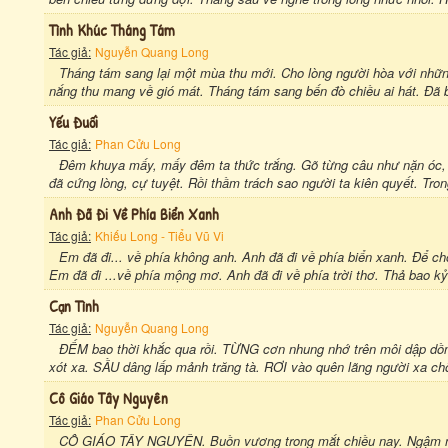
Tình Khúc Tháng Tám
Tác giả:
Nguyễn Quang Long
Tháng tám sang lại một mùa thu mới. Cho lòng người hòa với những
nắng thu mang về gió mát. Tháng tám sang bến đò chiều ai hát. Đã b
Yếu Đuối
Tác giả:
Phan Cửu Long
Đêm khuya mấy, mấy đêm ta thức trắng. Gõ từng câu như nặn óc, 
đã cứng lòng, cự tuyệt. Rồi thầm trách sao người ta kiên quyết. Tron
Anh Đã Đi Về Phía Biển Xanh
Tác giả:
Khiếu Long - Tiểu Vũ Vi
Em đã đi... về phía không anh. Anh đã đi về phía biển xanh. Để ch
Em đã đi ...về phía mộng mơ. Anh đã đi về phía trời thơ. Thả bao kỷ
Cạn Tình
Tác giả:
Nguyễn Quang Long
ĐẾM bao thời khắc qua rồi. TỪNG cơn nhung nhớ trên môi dập dồn.
xót xa. SẦU dâng lấp mảnh trăng tà. RƠI vào quên lãng người xa ch
Cô Giáo Tây Nguyên
Tác giả:
Phan Cửu Long
CÔ GIÁO TÂY NGUYÊN. Buồn vương trong mắt chiều nay. Ngậm ngùi 