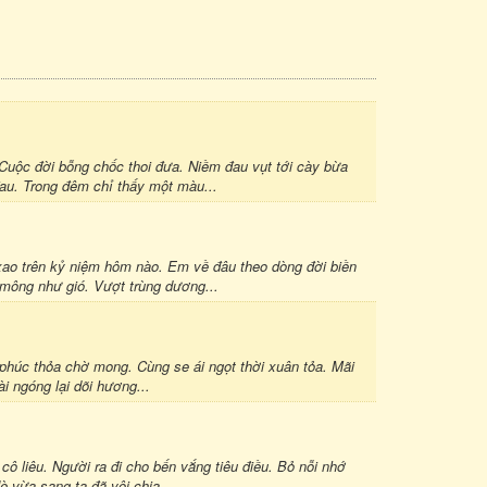
Cuộc đời bỗng chốc thoi đưa. Niềm đau vụt tới cày bừa
đau. Trong đêm chỉ thấy một màu...
xao trên kỷ niệm hôm nào. Em về đâu theo dòng đời biền
mông như gió. Vượt trùng dương...
húc thỏa chờ mong. Cùng se ái ngọt thời xuân tỏa. Mãi
i ngóng lại dõi hương...
ô liêu. Người ra đi cho bến vắng tiêu điều. Bỏ nỗi nhớ
 vừa sang ta đã vội chia...