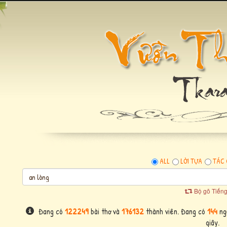
ALL
LỜI TỰA
TÁC 
Bộ gõ Tiếng
Đang có
122249
bài thơ và
176132
thành viên. Đang có
144
ngư
giây.