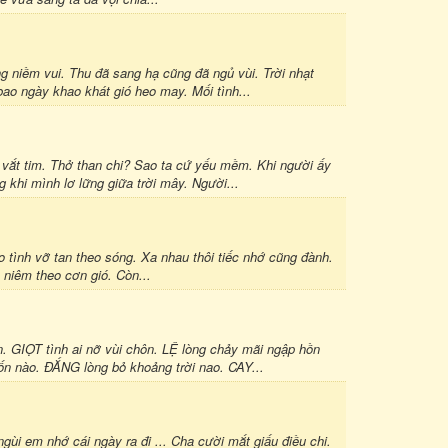
 niềm vui. Thu đã sang hạ cũng đã ngủ vùi. Trời nhạt
ao ngày khao khát gió heo may. Mối tình...
vắt tim. Thở than chi? Sao ta cứ yếu mềm. Khi người ấy
g khi mình lơ lững giữa trời mây. Người...
o tình vỡ tan theo sóng. Xa nhau thôi tiếc nhớ cũng đành.
 niêm theo cơn gió. Còn...
 GIỌT tình ai nỡ vùi chôn. LỆ lòng chảy mãi ngập hồn
ốn nào. ĐẮNG lòng bỏ khoảng trời nao. CAY...
em nhớ cái ngày ra đi ... Cha cười mắt giấu điều chi.