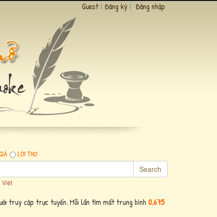
Guest
|
Đăng ký
|
Đăng nhập
GIẢ
LỜI THƠ
Search
 Việt
ời truy cập trực tuyến. Mỗi lần tìm mất trung bình
0,675