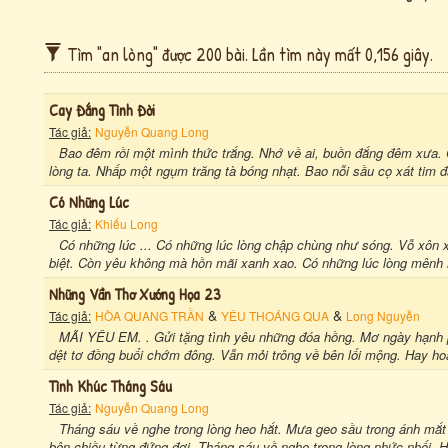
Tìm "an lòng" được 200 bài. Lần tìm này mất 0,156 giây.
Cay Đắng Tình Đời
Tác giả:
Nguyễn Quang Long
Bao đêm rồi một mình thức trắng. Nhớ về ai, buồn đắng đêm xưa. 
lòng ta. Nhấp một ngụm trăng tà bóng nhạt. Bao nỗi sầu cọ xát tim 
Có Những Lúc
Tác giả:
Khiếu Long
Có những lúc ... Có những lúc lòng chập chùng như sóng. Vỗ xôn 
biệt. Còn yêu không mà hồn mãi xanh xao. Có những lúc lòng mênh 
Những Vần Thơ Xướng Họa 23
&
&
Tác giả:
HÒA QUANG TRẦN
YÊU THOÁNG QUA
Long Nguyễn
MÃI YÊU EM. . Gửi tặng tình yêu những đóa hồng. Mơ ngày hạnh p
dệt tơ đồng buổi chớm đông. Vẫn mỏi trông về bên lối mộng. Hay hoà
Tình Khúc Tháng Sáu
Tác giả:
Nguyễn Quang Long
Tháng sáu về nghe trong lòng heo hắt. Mưa geo sầu trong ánh mắt c
bên chiều từng đứng đợi. Tháng sáu về nghe trong lòng nhức nhối. Hè