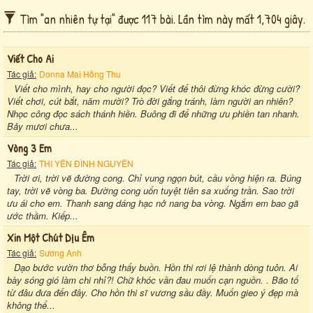
Tìm "an nhiên tự tại" được 117 bài. Lần tìm này mất 1,704 giây.
Viết Cho Ai
Tác giả:
Donna Mai Hồng Thu
Viết cho mình, hay cho người đọc? Viết để thôi đừng khóc đừng cười?
Viết chơi, cút bắt, năm mười? Trò đời gắng tránh, làm người an nhiên?
Nhọc công đọc sách thánh hiền. Buông đi để những ưu phiền tan nhanh.
Bảy mươi chưa...
Vòng 3 Em
Tác giả:
THI YÊN ĐÌNH NGUYÊN
Trời ơi, trời vẽ đường cong. Chỉ vung ngọn bút, cầu vồng hiện ra. Búng
tay, trời vẽ vòng ba. Đường cong uốn tuyệt tiên sa xuống trần. Sao trời
ưu ái cho em. Thanh sang dáng hạc nở nang ba vòng. Ngắm em bao gã
ước thầm. Kiếp...
Xin Một Chút Dịu Êm
Tác giả:
Sương Anh
Dạo bước vườn thơ bỗng thấy buồn. Hồn thi rơi lệ thành dòng tuôn. Ai
bày sóng gió làm chi nhỉ?! Chữ khóc vần đau muốn cạn nguồn. . Bão tố
từ đâu đưa đến đây. Cho hồn thi sĩ vương sầu đầy. Muốn gieo ý đẹp mà
không thể...