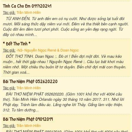
Tình Ca Cho Em 011720241
Tác giả:
Trần Minh Hiền
TỪ ANH ĐẾN. Từ anh đến em có nụ cười. Như được sống lại tuổi đôi
mươi. Mỗi sáng thức dậy niềm vui mới. Đêm về tha thiết bên cạnh người.
Cuộc đời êm đềm tươi phơi phới. Cuộc sống an yên đẹp rạng ngời. Từ
đây có nhau mình...
* Đốt Thơ Tình *
Tác giả:
-N3- Nguyễn Ngọc René & Doan Ngoc
ĐỐT THƠ TÌNH. Doan Ngoc :. Đò ơi ! Bến đợi một đời. Về mau kẻo
muộn , hết thời gặp nhau ! Nguyễn Ngọc René :. Câu lục bát khơi màu
niềm nhớ. Một chiều thu buồn lỡ tơ duyên. Bến chờ đợi mãi con thuyền.
Thời gian xoá...
Bài Thơ Niệm Phật 052620220
Tác giả:
Trần Minh Hiền
BÀI THƠ NIỆM PHẬT 052620220. (Gồm 1001 khổ thơ với 4004 câu
thơ). Trần Minh Hiền Orlando ngày 30 tháng 10 năm 2017. 311. Nhớ lời
Phật dạy. Tránh làm điều ác. Lắng nghe lời Thầy. Gắng làm việc thiện.
312. Tu tâm dưỡng...
Bài Thơ Niệm Phật 09012019
Tác giả:
Trần Minh Hiền
BÀI THƠ NIỆM PHẬT 09012019. (Gồm 1001 khổ thơ với 4004 câu thơ).