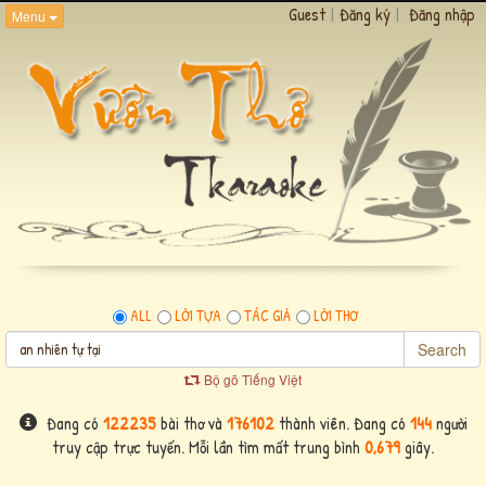
Guest
|
Đăng ký
|
Đăng nhập
Menu
ALL
LỜI TỰA
TÁC GIẢ
LỜI THƠ
Search
Bộ gõ Tiếng Việt
Đang có
122235
bài thơ và
176102
thành viên. Đang có
144
người
truy cập trực tuyến. Mỗi lần tìm mất trung bình
0,679
giây.