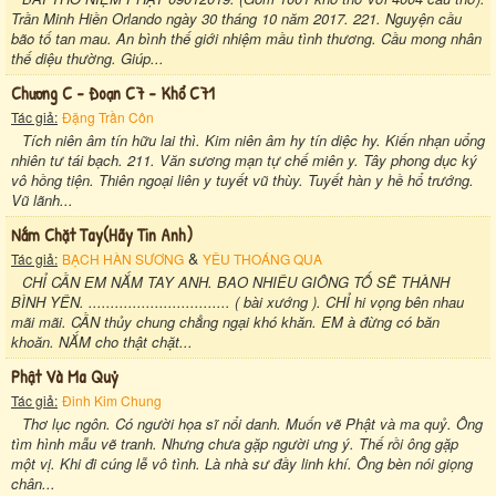
Trần Minh Hiền Orlando ngày 30 tháng 10 năm 2017. 221. Nguyện cầu
bão tố tan mau. An bình thế giới nhiệm mầu tình thương. Cầu mong nhân
thế diệu thường. Giúp...
Chương C - Đoạn C7 - Khổ C71
Tác giả:
Đặng Trần Côn
Tích niên âm tín hữu lai thì. Kim niên âm hy tín diệc hy. Kiến nhạn uổng
nhiên tư tái bạch. 211. Văn sương mạn tự chế miên y. Tây phong dục ký
vô hồng tiện. Thiên ngoại liên y tuyết vũ thùy. Tuyết hàn y hề hổ trướng.
Vũ lãnh...
Nắm Chặt Tay(hãy Tin Anh)
&
Tác giả:
BẠCH HÀN SƯƠNG
YÊU THOÁNG QUA
CHỈ CẦN EM NẮM TAY ANH. BAO NHIÊU GIÔNG TỐ SẼ THÀNH
BÌNH YÊN. ................................ ( bài xướng ). CHỈ hi vọng bên nhau
mãi mãi. CẦN thủy chung chẳng ngại khó khăn. EM à đừng có băn
khoăn. NẮM cho thật chặt...
Phật Và Ma Quỷ
Tác giả:
Đinh Kim Chung
Thơ lục ngôn. Có người họa sĩ nổi danh. Muốn vẽ Phật và ma quỷ. Ông
tìm hình mẫu vẽ tranh. Nhưng chưa gặp người ưng ý. Thế rồi ông gặp
một vị. Khi đi cúng lễ vô tình. Là nhà sư đầy linh khí. Ông bèn nói giọng
chân...