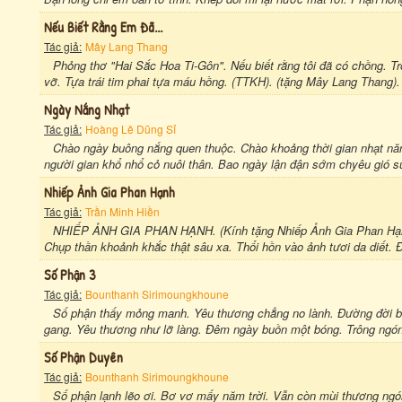
Nếu Biết Rằng Em Đã...
Tác giả:
Mây Lang Thang
Phỏng thơ "Hai Sắc Hoa Ti-Gôn". Nếu biết rằng tôi đã có chồng. T
vỡ. Tựa trái tim phai tựa máu hồng. (TTKH). (tặng Mây Lang Thang)
Ngày Nắng Nhạt
Tác giả:
Hoàng Lê Dũng Sỉ
Chào ngày buông nắng quen thuộc. Chào khoảng thời gian nhạt năn
người gian khổ nhổ cỏ nuôi thân. Bao ngày lận đận sớm chyêu gió s
Nhiếp Ảnh Gia Phan Hạnh
Tác giả:
Trần Minh Hiền
NHIẾP ẢNH GIA PHAN HẠNH. (Kính tặng Nhiếp Ảnh Gia Phan Hạnh 
Chụp thần khoảnh khắc thật sâu xa. Thổi hồn vào ảnh tươi da diết. Đ
Số Phận 3
Tác giả:
Bounthanh Sirimoungkhoune
Số phận thấy mỏng manh. Yêu thương chẳng no lành. Đường đời bao
gang. Yêu thương như lỡ làng. Đêm ngày buồn một bóng. Trông ngón
Số Phận Duyên
Tác giả:
Bounthanh Sirimoungkhoune
Số phận lạnh lẽo ơi. Bơ vơ mấy năm trời. Vẫn còn mùi thương ngón