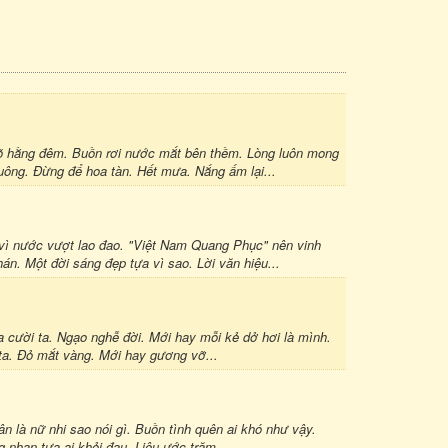
õ hằng đêm. Buồn rơi nước mắt bên thềm. Lòng luôn mong
ông. Đừng để hoa tàn. Hết mưa. Nắng ấm lại...
ì nước vượt lao đao. "Việt Nam Quang Phục" nên vinh
n. Một đời sáng đẹp tựa vì sao. Lời văn hiệu...
 cười ta. Ngạo nghễ đời. Mới hay mỗi kẻ dở hơi là mình.
n ta. Đỏ mắt vàng. Mới hay gương vỡ...
n là nữ nhi sao nói gì. Buồn tình quên ai khó như vậy.
 nhan tựa ai khỏi đau. Liệu ước trăm...