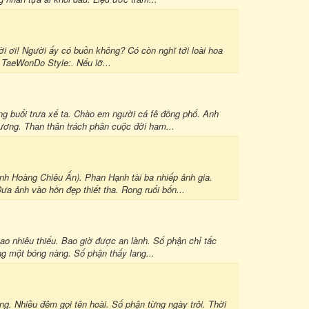
rời ơi! Người ấy có buồn không? Có còn nghĩ tới loài hoa
. TaeWonDo Style:. Nếu lỡ...
g buổi trưa xế ta. Chào em người cá fê đồng phố. Anh
ương. Than thân trách phân cuộc đời ham...
Hoàng Chiêu Ấn). Phan Hạnh tài ba nhiếp ảnh gia.
ưa ảnh vào hồn đẹp thiết tha. Rong ruổi bốn...
 nhiêu thiếu. Bao giờ được an lành. Số phận chỉ tấc
g một bóng nàng. Số phận thấy lang...
g. Nhiều đêm gọi tên hoài. Số phận từng ngày trôi. Thời