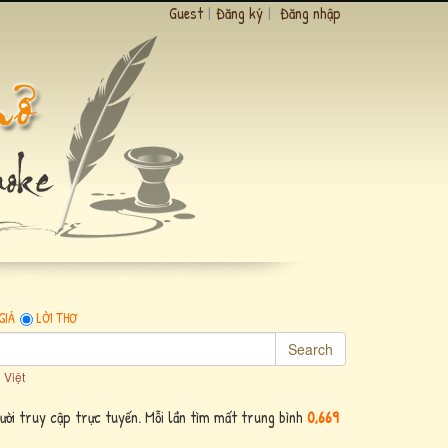
Guest
|
Đăng ký
|
Đăng nhập
GIẢ
LỜI THƠ
Search
 Việt
ười truy cập trực tuyến. Mỗi lần tìm mất trung bình
0,669