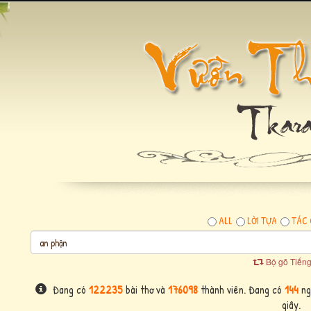
ALL
LỜI TỰA
TÁC 
Bộ gõ Tiếng
Đang có
122235
bài thơ và
176098
thành viên. Đang có
144
ng
giây.