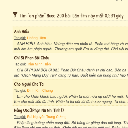
Tìm "an phận" được 200 bài. Lần tìm này mất 0,531 giây.
Anh Hiểu
Tác giả:
Hoàng Hiện
ANH HIỂU. Anh hiểu. Những điều em phân tỏ. Phận má hồng vò v
mỏi ấm êm phận người. Thương em quá! Em ơi đừng thế. Chớ vội bu
Chí Sĩ Phan Bội Châu
Tác giả:
Trần Minh Hiền
CHÍ SĨ PHAN BỘI CHÂU. Phan Bội Châu danh sĩ chí cao. Bôn ba v
dự. "Cách Mạng Duy Tân" đáng tự hào. Suốt kiếp oai hùng như hảo há
Cho Người Cho Ta
Tác giả:
Đinh Kim Chung
Em cho khúc khích bao người. Phần ta một nửa nụ cười hé môi. Ta
Em cho mắt liếc đa tình. Phần ta tia sét lôi đình xéo ngang. Ta nhì
Hồng Ước((phận Nữ Nhi Tình))
Tác giả:
Bùi Nguyễn Trung Cương
Phận lòng buông chốn cung đời. Bẽ bàng tơ giăng,đau cõi lòng. Thâ
Bận lòng chi em oán tơ tình. Khép đôi mi lại nước mắt rơi. Phận hồng