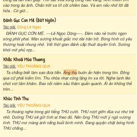
vào trong ảo ảnh. Chân trời xa tít cõi chiêm bao. Và em nếu nhớ lời đã
hứa.. Có giữ...
Đánh Gục Cơn Mê (bát Ngôn)
Tác giả:
Dũng Lê Ngọc
ĐÁNH GỤC CƠN MÊ. ----Lê Ngọc Dũng-----. Đêm não nề trước ngọn
sóng phôi phai. Màn sương khuất giấc mơ dài trăn trở. Bóng hình cũ yêu
thương hoài nhung nhớ. Vết thời gian đánh cắp thuở duyên tình. Sương
khói mờ phủ rợp...
Khắc Khoải Mùa Thương
Tác giả:
YÊU THOÁNG QUA
Ta chẳng biết làm sao đưa tiễn.
Áng thu
buồn ẩn hiện trong tim. Đông
qua cứ phải kiếm tìm. Thu nhòa nhạt cũng lặng im xa rời. Nghe lạnh lẽo
chơi vơi tâm khảm. Bao nỗi niềm sầu thảm quấn quanh. Ái ân không thể
tròn...
Khúc Tình Thu
Tác giả:
YÊU THOÁNG QUA
Ta thoáng nghe trong gió tiếng THU cười. THU rượt giỡn đùa vui như trẻ
nhỏ. Dường THU sẽ gửi tình ai theo đó. Nên lòng THU mới ý ngỏ vương
tình. THU mơ màng ánh nắng buổi bình minh. Đang quyện chặt bóng hình
THU chẳng...