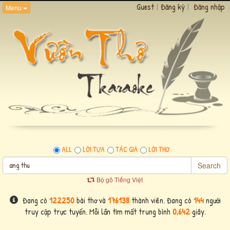
Guest
|
Đăng ký
|
Đăng nhập
Menu
ALL
LỜI TỰA
TÁC GIẢ
LỜI THƠ
Search
Bộ gõ Tiếng Việt
Đang có
122250
bài thơ và
176138
thành viên. Đang có
144
người
truy cập trực tuyến. Mỗi lần tìm mất trung bình
0,642
giây.