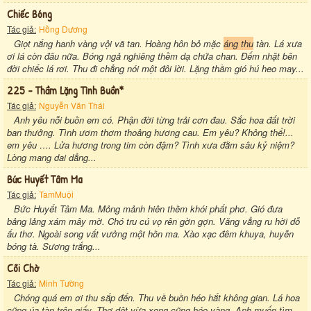
Chiếc Bóng
Tác giả:
Hồng Dương
Giọt nắng hanh vàng vội vã tan. Hoàng hôn bỏ mặc
áng thu
tàn. Lá xưa
ơi lá còn đâu nữa. Bóng ngả nghiêng thềm dạ chứa chan. Đếm nhặt bên
đời chiếc lá rơi. Thu đi chẳng nói một đôi lời. Lặng thầm gió hú heo may...
225 - Thầm Lặng Tình Buồn*
Tác giả:
Nguyễn Văn Thái
Anh yêu nỗi buồn em có. Phận đời từng trải cơn đau. Sắc hoa đất trời
ban thưởng. Tình ươm thơm thoảng hương cau. Em yêu? Không thể!...
em yêu …. Lửa hương trong tim còn đậm? Tình xưa đằm sâu kỷ niệm?
Lòng mang dai dẳng...
Bức Huyết Tâm Ma
Tác giả:
TamMuội
Bức Huyết Tâm Ma. Mỏng mảnh hiên thềm khói phất phơ. Gió đưa
bảng lảng xám mây mờ. Chó tru cú vọ rên gờn gợn. Văng vẳng ru hời dỗ
ấu thơ. Ngoài song vất vưởng một hồn ma. Xào xạc đêm khuya, huyễn
bóng tà. Sương trắng...
Cõi Chờ
Tác giả:
Minh Tường
Chóng quá em ơi thu sắp đến. Thu về buồn héo hắt không gian. Lá hoa
cũng úa tàn trên giấy. Thơ dệt vừa xong cũng héo vàng. Anh muốn tìm