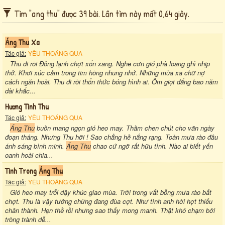
Tìm "ang thu" được 39 bài. Lần tìm này mất 0,64 giây.
Áng Thu
Xa
Tác giả:
YÊU THOÁNG QUA
Thu đi rồi Đông lạnh chợt xốn xang. Nghe cơn gió phà loang ghì nhịp
thở. Khơi xúc cảm trong tim hồng nhung nhớ. Những mùa xa chữ nợ
cách ngăn hoài. Thu đi rồi thổn thức bóng hình ai. Ôm giọt đắng bao năm
dài khắc...
Hương Tình Thu
Tác giả:
YÊU THOÁNG QUA
Áng Thu
buồn mang ngọn gió heo may. Thầm chen chút cho vãn ngày
đoạn tháng. Nhưng Thu hỡi ! Sao chẳng hề nắng rạng. Toàn mưa rào đâu
ánh sáng bình minh.
Áng Thu
chao cứ ngỡ rất hữu tình. Nào ai biết yến
oanh hoài chia...
Tình Trong
Áng Thu
Tác giả:
YÊU THOÁNG QUA
Gió heo may trỗi dậy khúc giao mùa. Trời trong vắt bỗng mưa rào bất
chợt. Thu là vậy tưởng chừng đang đùa cợt. Như tình anh hời hợt thiếu
chân thành. Hẹn thề rồi nhưng sao thấy mong manh. Thật khó chạm bởi
tròng trành dễ...