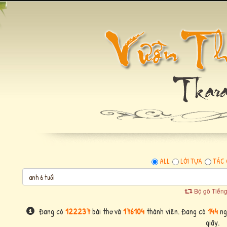
ALL
LỜI TỰA
TÁC 
Bộ gõ Tiếng
Đang có
122237
bài thơ và
176104
thành viên. Đang có
144
ngư
giây.