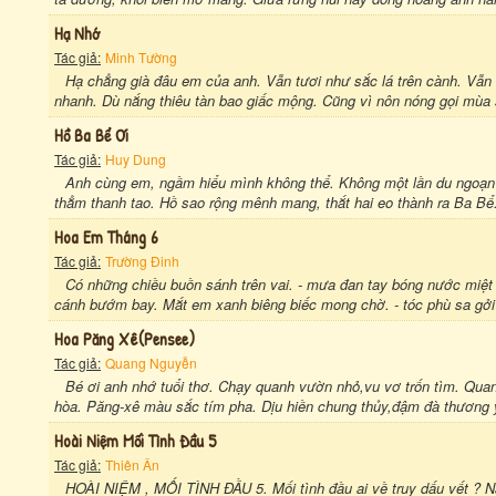
Hạ Nhớ
Tác giả:
Minh Tường
Hạ chẳng già đâu em của anh. Vẫn tươi như sắc lá trên cành. Vẫn
nhanh. Dù nắng thiêu tàn bao giấc mộng. Cũng vì nôn nóng gọi mùa 
Hồ Ba Bể Ơi
Tác giả:
Huy Dung
Anh cùng em, ngầm hiểu mình không thể. Không một lần du ngoạn lê
thẳm thanh tao. Hồ sao rộng mênh mang, thắt hai eo thành ra Ba Bể
Hoa Em Tháng 6
Tác giả:
Trường Đinh
Có những chiều buồn sánh trên vai. - mưa đan tay bóng nước miệt 
cánh bướm bay. Mắt em xanh biêng biếc mong chờ. - tóc phù sa gởi 
Hoa Păng Xê(pensee)
Tác giả:
Quang Nguyễn
Bé ơi anh nhớ tuổi thơ. Chạy quanh vườn nhỏ,vu vơ trốn tìm. Qua
hòa. Păng-xê màu sắc tím pha. Dịu hiền chung thủy,đậm đà thương 
Hoài Niệm Mối Tình Đầu 5
Tác giả:
Thiên Ân
HOÀI NIỆM , MỐI TÌNH ĐẦU 5. Mối tình đầu ai về truy dấu vết ? N