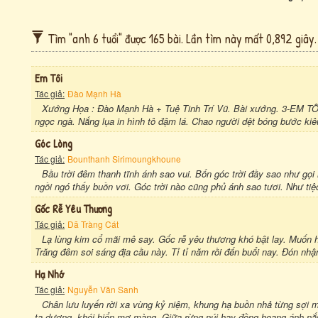
Tìm "anh 6 tuổi" được 165 bài. Lần tìm này mất 0,892 giây.
Em Tôi
Tác giả:
Đào Mạnh Hà
Xướng Họa : Đào Mạnh Hà + Tuệ Tinh Trí Vũ. Bài xướng. 3-EM
ngọc ngà. Nắng lụa in hình tô đậm lá. Chao người dệt bóng bước kiêu
Góc Lòng
Tác giả:
Bounthanh Sirimoungkhoune
Bầu trời đêm thanh tĩnh ánh sao vui. Bốn góc trời đầy sao như gọi 
ngồi ngó thấy buồn vơi. Góc trời nào cũng phủ ánh sao tươi. Như ti
Gốc Rễ Yêu Thương
Tác giả:
Dã Tràng Cát
Lạ lùng kim cổ mãi mê say. Gốc rễ yêu thương khó bật lay. Muốn hỏi
Trăng đêm soi sáng địa cầu này. Tỉ tỉ năm rồi đến buổi nay. Đón nhậ
Hạ Nhớ
Tác giả:
Nguyễn Văn Sanh
Chân lưu luyến rời xa vùng kỷ niệm, khung hạ buồn nhả từng sợi 
ta dương, khói biển mơ màng. Giữa rừng núi hay đồng hoang ánh nắng