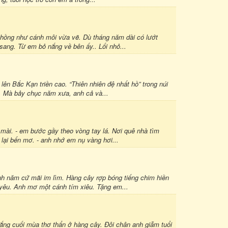
 hồng như cánh môi vừa vẽ. Dù tháng năm dài có lướt
sang. Từ em bỏ nắng về bên ấy.. Lối nhỏ...
n Bắc Kạn triền cao. “Thiên nhiên đệ nhất hồ” trong núi
. Mà bảy chục năm xưa, anh cả và...
mài. - em bước gầy theo vòng tay lá. Nơi quê nhà tìm
lại bến mơ. - anh nhớ em nụ vàng hơi...
nh năm cứ mãi im lìm. Hàng cây rợp bóng tiếng chim hiền
yêu. Anh mơ một cánh tím xiêu. Tặng em...
ắng cuối mùa thơ thẩn ở hàng cây. Đôi chân anh giẫm tuổi