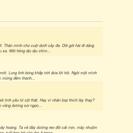
 TÔI. Thân mình chú cuội dưới cây đa. Dõi gót hài đi dáng
 sa. Môi hồng dịu dịu chìm...
mời. Lung linh bóng khắp trời đưa lời hỏi. Ngồi một mình
ệc mừng đêm thanh...
 tình yêu từ cội thật. Hay vì nhân loại thích lày thay?
n vầng dương soi ngọc...
mây hoang. Ta về đây dương reo đồi cát mịn, mây nhuộm
, tuổi học trò còn êm ả trong...