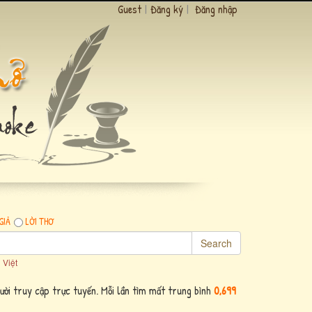
Guest
|
Đăng ký
|
Đăng nhập
GIẢ
LỜI THƠ
Search
 Việt
ời truy cập trực tuyến. Mỗi lần tìm mất trung bình
0,699