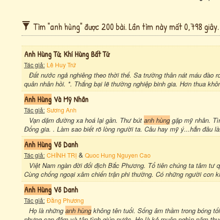
Tìm "anh hùng" được 200 bài. Lần tìm này mất 0,798 giây.
Anh Hùng Tử, Khí Hùng Bất Tử
Tác giả:
Lê Huy Trứ
Đất nước ngả nghiêng theo thời thế. Sa trường thân nát máu đào rơ
quân nhân hồi. *. Thắng bại lẽ thường nghiệp binh gia. Hơn thua không
Anh Hùng
Và Mỹ Nhân
Tác giả:
Sương Anh
Vạn dặm đường xa hoá lại gần. Thư bút
anh hùng
gặp mỹ nhân. Tìn
Đổng gia. . Làm sao biết rõ lòng người ta. Câu hay mỹ ý...hẳn đâu là..
Anh Hùng
Vô Danh
&
Tác giả:
CHÍNH TRỊ
Quoc Hung Nguyen Cao
Việt Nam ngàn đời đối địch Bắc Phương. Tổ tiên chúng ta tâm tư
Cùng chống ngoại xâm chiến trận phi thường. Có những người con k
Anh Hùng
Vô Danh
Tác giả:
Đằng Phương
Họ là những
anh hùng
không tên tuổi. Sống âm thầm trong bóng t
nhưng can đảm và tận tình giúp nước. Họ là kẻ muôn nghìn năm thuở 