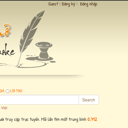
Guest
|
Đăng ký
|
Đăng nhập
GIẢ
LỜI THƠ
Search
 Việt
ời truy cập trực tuyến. Mỗi lần tìm mất trung bình
0,712