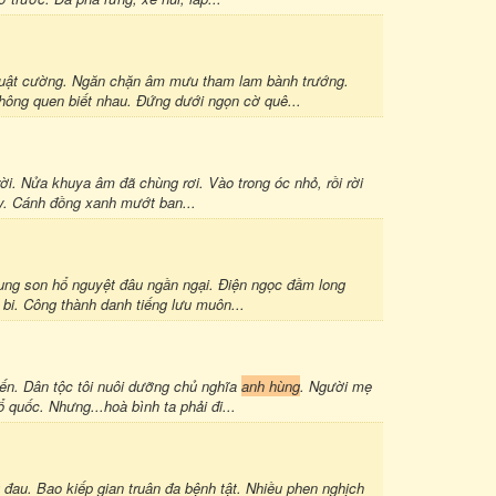
 quật cường. Ngăn chặn âm mưu tham lam bành trướng.
hông quen biết nhau. Đứng dưới ngọn cờ quê...
i. Nửa khuya âm đã chùng rơi. Vào trong óc nhỏ, rồi rời
ây. Cánh đồng xanh mướt ban...
 Cung son hổ nguyệt đâu ngần ngại. Điện ngọc đầm long
i. Công thành danh tiếng lưu muôn...
hiến. Dân tộc tôi nuôi dưỡng chủ nghĩa
anh hùng
. Người mẹ
 quốc. Nhưng...hoà bình ta phải đi...
đau. Bao kiếp gian truân đa bệnh tật. Nhiều phen nghịch