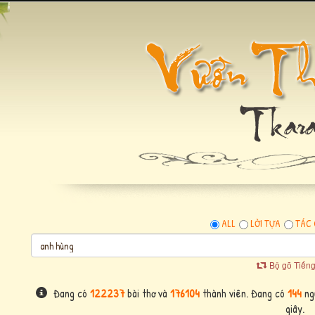
ALL
LỜI TỰA
TÁC 
Bộ gõ Tiếng
Đang có
122237
bài thơ và
176104
thành viên. Đang có
144
ngư
giây.