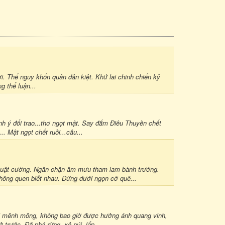
i. Thế nguy khốn quân dân kiệt. Khứ lai chinh chiến kỷ
 thể luận...
h ý đổi trao...thơ ngọt mật. Say đắm Điêu Thuyền chết
. Mật ngọt chết ruồi...câu...
 quật cường. Ngăn chặn âm mưu tham lam bành trướng.
hông quen biết nhau. Đứng dưới ngọn cờ quê...
ối mênh mông, không bao giờ được hưởng ánh quang vinh,
trước. Đã phá rừng, xẻ núi, lấp...