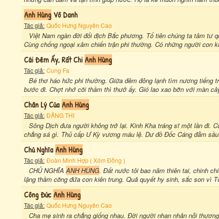
Anh Hùng
Vô Danh
Tác giả:
Quốc Hưng Nguyên Cao
Việt Nam ngàn đời đối địch Bắc phương. Tổ tiên chúng ta tâm tư
Cùng chống ngoại xâm chiến trận phi thường. Có những người con k
Cái Đêm Ấy, Rất Chi
Anh Hùng
Tác giả:
Cung Fa
Bé thơ háo hức phi thường. Giữa đêm đông lạnh tìm nương tiếng trờ
bước đi. Chợt nhớ cõi thầm thì thưở ấy. Gió lao xao bỡn với màn c
Chân Lý Của
Anh Hùng
Tác giả:
ĐĂNG THI
Sông Dịch đưa người không trở lại. Kinh Kha tráng sĩ một lần đi.
chẳng sá gì. Thủ cấp Ư Kỳ vương máu lệ. Dư đồ Đốc Cáng đẫm sầu b
Chủ Nghĩa
Anh Hùng
Tác giả:
Đoàn Minh Hợp ( Xóm Đồng )
CHỦ NGHĨA
ANH HÙNG
. Đất nước tôi bao năm thiên tai, chinh c
lặng thầm cõng đứa con kiên trung. Quả quyết hy sinh, sắc son vì Tổ
Công Đức
Anh Hùng
Tác giả:
Quốc Hưng Nguyên Cao
Cha mẹ sinh ra chẳng giống nhau. Đời người nhan nhản nỗi thương 