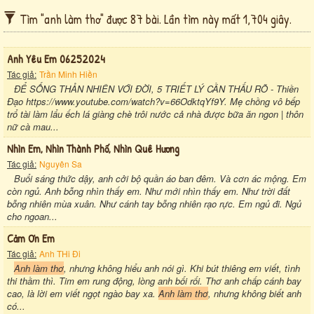
Tìm "anh làm thơ" được 87 bài. Lần tìm này mất 1,704 giây.
Anh Yêu Em 06252024
Tác giả:
Trần Minh Hiền
ĐỂ SỐNG THẢN NHIÊN VỚI ĐỜI, 5 TRIẾT LÝ CẦN THẤU RÕ - Thiền
Đạo https://www.youtube.com/watch?v=66OdktqYf9Y. Mẹ chồng vô bếp
trổ tài làm lẩu ếch lá giàng chè trôi nước cả nhà được bữa ăn ngon | thôn
nữ cà mau...
Nhìn Em, Nhìn Thành Phố, Nhìn Quê Hương
Tác giả:
Nguyên Sa
Buổi sáng thức dậy, anh cởi bộ quần áo ban đêm. Và cơn ác mộng. Em
còn ngủ. Anh bỗng nhìn thấy em. Như mới nhìn thấy em. Như trời đất
bỗng nhiên mùa xuân. Như cánh tay bỗng nhiên rạo rực. Em ngủ đi. Ngủ
cho ngoan...
Cảm Ơn Em
Tác giả:
Anh THi Đi
Anh làm thơ
, nhưng không hiểu anh nói gì. Khi bút thiêng em viết, tình
thi thầm thì. Tim em rung động, lòng anh bối rối. Thơ anh chấp cánh bay
cao, là lời em viết ngọt ngào bay xa.
Anh làm thơ
, nhưng không biết anh
có...