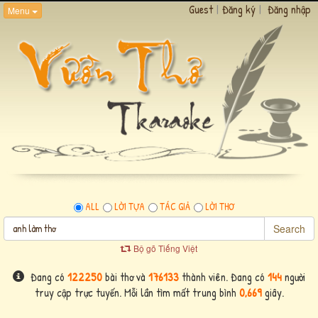
Guest
|
Đăng ký
|
Đăng nhập
Menu
ALL
LỜI TỰA
TÁC GIẢ
LỜI THƠ
Search
Bộ gõ Tiếng Việt
Đang có
122250
bài thơ và
176133
thành viên. Đang có
144
người
truy cập trực tuyến. Mỗi lần tìm mất trung bình
0,669
giây.