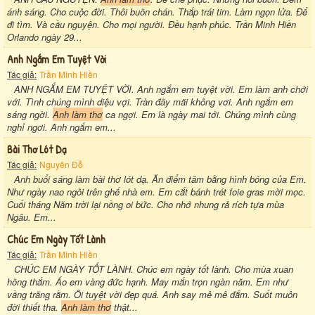
ánh sáng. Cho cuộc đời. Thôi buồn chán. Thắp trái tim. Làm ngọn lửa. Để
đi tìm. Và cầu nguyện. Cho mọi người. Đều hạnh phúc. Trần Minh Hiền
Orlando ngày 29...
Anh Ngắm Em Tuyệt Vời
Tác giả:
Trần Minh Hiền
ANH NGẮM EM TUYỆT VỜI. Anh ngắm em tuyệt vời. Em làm anh chới
với. Tình chúng mình diệu vợi. Tràn đầy mãi không vơi. Anh ngắm em
sáng ngời.
Anh làm thơ
ca ngợi. Em là ngày mai tới. Chúng mình cùng
nghỉ ngơi. Anh ngắm em...
Bài Thơ Lót Dạ
Tác giả:
Nguyên Đỗ
Anh buổi sáng làm bài thơ lót dạ. Ăn điểm tâm bằng hình bóng của Em.
Như ngày nao ngồi trên ghế nhà em. Em cắt bánh trét foie gras mời mọc.
Cuối tháng Năm trời lại nồng oi bức. Cho nhớ nhung rả rích tựa mùa
Ngâu. Em...
Chúc Em Ngày Tốt Lành
Tác giả:
Trần Minh Hiền
CHÚC EM NGÀY TỐT LÀNH. Chúc em ngày tốt lành. Cho mùa xuan
hồng thắm. Áo em vàng đức hạnh. May mắn trọn ngàn năm. Em như
vầng trăng rằm. Ôi tuyệt vời đẹp quá. Anh say mê mê đắm. Suốt muôn
đời thiết tha.
Anh làm thơ
thật...