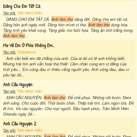
Dâng Cho Em Tất Cả
Tác giả:
Trần Minh Hiền
DÂNG CHO EM TẤT CẢ.
Anh làm thơ
dâng đời. Dâng cho em tất cả.
Dâng hồn anh ngày mới. Dâng hồn mình vi tha.
Anh làm thơ
dung hòa.
Tặng tình yêu khát vọng. Tặng giấc mơ bức họa. Tặng ận tinh trắng trong.
Anh làm thơ
...
Mơ Về Em Ở Phía Không Em..
Tác giả:
Tulipdenus
Anh vẫn biết em đã chẳng của anh. Của ai đó có lẽ anh không biết.
Nhưng trái tim anh vẫn hoài tha thiết. Cảm nhận cùng em vị đắng của
tình yêu... Em cũng đau vì thiếu vắng người yêu. Anh cũng đau, đau vì
yêu lạc lối...
Anh Cầu Nguyện
Tác giả:
Trần Minh Hiền
ANH CẦU NGUYỆN.
Anh làm thơ
. Để chế phục. Những nỗi buồn. Đem
ánh sáng. Cho cuộc đời. Thôi buồn chán. Thắp trái tim. Làm ngọn lửa. Để
đi tìm. Và cầu nguyện. Cho mọi người. Đều hạnh phúc. Trần Minh Hiền
Orlando ngày 29...
Anh Cầu Nguyện 2
Tác giả:
Trần Minh Hiền
ANH CẦU NGUYỆN.
Anh làm thơ
. Để chế phục. Những nỗi buồn. Đem