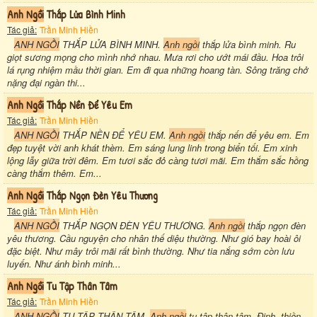
Anh Ngồi
Thắp Lửa Bình Minh
Tác giả:
Trần Minh Hiền
ANH NGỒI
THẮP LỬA BÌNH MINH.
Anh ngồi
thắp lửa bình minh. Ru
giọt sương mọng cho mình nhớ nhau. Mưa rơi cho ướt mái đầu. Hoa trôi
lá rụng nhiệm mầu thời gian. Em đi qua những hoang tàn. Sông trăng chở
nặng đại ngàn thi...
Anh Ngồi
Thắp Nền Để Yêu Em
Tác giả:
Trần Minh Hiền
ANH NGỒI
THẮP NỀN ĐỂ YÊU EM.
Anh ngồi
thắp nến để yêu em. Em
đẹp tuyệt vời anh khát thèm. Em sáng lung linh trong biển tối. Em xinh
lộng lẫy giữa trời đêm. Em tươi sắc đỏ càng tươi mãi. Em thắm sắc hồng
càng thắm thêm. Em...
Anh Ngồi
Thắp Ngọn Đèn Yêu Thương
Tác giả:
Trần Minh Hiền
ANH NGỒI
THẮP NGỌN ĐÈN YÊU THƯƠNG.
Anh ngồi
thắp ngọn đèn
yêu thương. Cầu nguyện cho nhân thế diệu thường. Như gió bay hoài ôi
đặc biệt. Như mây trôi mãi rất bình thường. Như tia nắng sớm còn lưu
luyến. Như ánh bình minh...
Anh Ngồi
Tu Tập Thân Tâm
Tác giả:
Trần Minh Hiền
ANH NGỒI
TU TẬP THÂN TÂM.
Anh ngồi
tu tập thân tâm. Định, thiền,