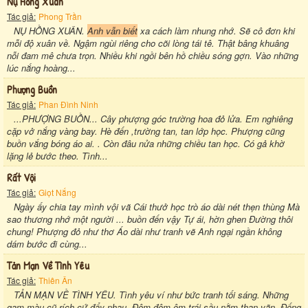
Nụ Hồng Xuân
Tác giả:
Phong Trần
NỤ HỒNG XUÂN.
Anh vẫn biết
xa cách làm nhung nhớ. Sẽ cô đơn khi
mỗi độ xuân về. Ngậm ngùi riêng cho cõi lòng tái tê. Thật bâng khuâng
nỗi đam mê chưa trọn. Nhiều khi ngồi bên hồ chiều sóng gợn. Vào những
lúc nắng hoàng...
Phượng Buồn
Tác giả:
Phan Đình Ninh
...PHƯỢNG BUỒN... Cây phượng góc trường hoa đỏ lửa. Em nghiêng
cặp vở nắng vàng bay. Hè đến ,trường tan, tan lớp học. Phượng cũng
buồn vắng bóng áo ai. . Còn đâu nửa những chiều tan học. Có gả khờ
lặng lẻ bước theo. Tình...
Rất Vội
Tác giả:
Giọt Nắng
Ngày ấy chia tay mình vội vã Cái thưở học trò áo dài nét thẹn thùng Mà
sao thương nhớ một người ... buồn đến vậy Tự ái, hờn ghen Đường thôi
chung! Phượng đỏ như thơ Áo dài như tranh vẽ Anh ngại ngần không
dám bước đi cùng...
Tản Mạn Về Tình Yêu
Tác giả:
Thiên Ân
TẢN MẠN VỀ TÌNH YÊU. Tình yêu ví như bức tranh tối sáng. Những
gam màu cũ rích cứ đẩy nhau. Đêm đêm ôm trái sầu nằm than vãn. Đống