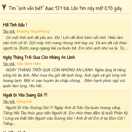
Tìm "anh vẫn biết" được 137 bài. Lần tìm này mất 0,93 giây.
Mối Tình Đầu !
Tác giả:
Khương Thuỵ Phùng
Có một thời anh đã yêu em. Đủ ! Lớn để đính kèm nỗi nhớ. Hiểu lầm
nên tình vỡ lở. Gửi mây trời mang nhung nhớ bay xa. Và em đã vội theo
người ta. Bước sang ngang bài ca buồn bã. Em nhìn anh như xa lạ. Tự...
Ngày Tháng Trôi Qua Còn Những An Lành
Tác giả:
Trần Minh Hiền
NGÀY THÁNG TRÔI QUA CÒN NHỮNG AN LÀNH. Nghe lặng lẽ tiếng
sông hồ ảo ảnh. Như mùa thu giờ đã lạnh lùng. Anh ngồi vẽ gió lưng trời
hoang lạnh. Một vì sao huyền ảo chập chùng. . Đêm hạnh phúc ngủ vùi
quên làm lụng. Hiu hắt...
Người Đi Vào Sương Gió !!!
Tác giả:
Dang Dat
Người Đi Vào Sương Gió !!! Ngày Anh đi Sân Ga buồn hoang vắng.
Tiếng Hồi Tàu thúc giục tiễn Người đi. Em nhìn theo đẫm lệ buỗi Phân Kỳ
! Lòng se thắt tiễn Người vào Sương Gió ! Anh đi rồi Em ỡ lại Đơn Côi !
Tiếng...