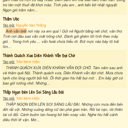
tro tàn một thuở đã khơi mào. Tình yêu em , anh bến bờ nhật nguyệt.
Ngọn gió trăm năm...
Thầm Ước
Tác giả:
Nguyễn Vạn Thắng
Anh vẫn biết
nơi này xa em quá ! Gửi về Người bằng nét chữ, vần thơ.
Tình nơi đâu sao vẫn mãi trông chờ. Đành gói ghém lời tình theo mây
gió. . Trong tình yêu ... vẫn hoài chưa hiểu rõ. Bút mực nào bày tỏ trái
tim...
Thành Quách Xưa Diên Khánh Vẫn Đợi Chờ
Tác giả:
Trần Minh Hiền
THÀNH QUÁCH XƯA DIÊN KHÁNH VẪN ĐỢI CHỜ. Tám năm sau anh
về thăm quê Nội. Thành quách xưa, Diên Khánh vẫn đợi chờ. Mưa chưa
tạnh cho lòng người bổi hổi. Ôi thời gian hiu hắt bụi mờ. . Em bây giờ có
bao giờ tưởng nhớ. Những...
Thắp Ngọn Đèn Lên Soi Sáng Lầu Đài
Tác giả:
Trần Minh Hiền
THẮP NGỌN ĐÈN LÊN SOI SÁNG LẦU ĐÀI. Những cơn mưa đến bên
đời rất vội. Những cuồng dông cứ tàn phá gian trần. Rồi tai nạn, rồi thiên
tai vô đối. Cánh buồm tan hoang bờ bến xoay vần. Nghe hiu hắt cánh
diều thời lỡ vận. Mơ...