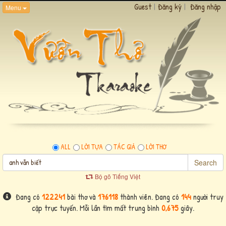
Guest
|
Đăng ký
|
Đăng nhập
Menu
ALL
LỜI TỰA
TÁC GIẢ
LỜI THƠ
Search
Bộ gõ Tiếng Việt
Đang có
122241
bài thơ và
176118
thành viên. Đang có
144
người truy
cập trực tuyến. Mỗi lần tìm mất trung bình
0,675
giây.