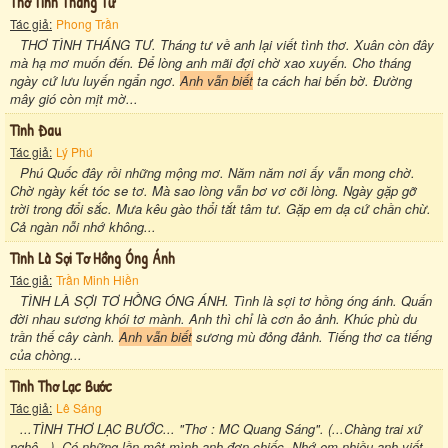
Thơ Tình Tháng Tư
Tác giả:
Phong Trần
THƠ TÌNH THÁNG TƯ. Tháng tư về anh lại viết tình thơ. Xuân còn đây
mà hạ mơ muốn đến. Để lòng anh mãi đợi chờ xao xuyến. Cho tháng
ngày cứ lưu luyến ngẩn ngơ.
Anh vẫn biết
ta cách hai bến bờ. Đường
mây gió còn mịt mờ...
Tình Đau
Tác giả:
Lý Phú
Phú Quốc đây rồi những mộng mơ. Năm năm nơi ấy vẫn mong chờ.
Chờ ngày kết tóc se tơ. Mà sao lòng vẫn bơ vơ cõi lòng. Ngày gặp gỡ
trời trong đổi sắc. Mưa kêu gào thổi tắt tâm tư. Gặp em dạ cứ chần chừ.
Cả ngàn nỗi nhớ không...
Tình Là Sợi Tơ Hồng Óng Ánh
Tác giả:
Trần Minh Hiền
TÌNH LÀ SỢI TƠ HỒNG ÓNG ÁNH. Tình là sợi tơ hồng óng ánh. Quấn
đời nhau sương khói tơ mành. Anh thì chỉ là cơn ảo ảnh. Khúc phù du
trần thế cây cành.
Anh vẫn biết
sương mù đỏng đảnh. Tiếng thơ ca tiếng
của chòng...
Tình Thơ Lạc Bước
Tác giả:
Lê Sáng
...TÌNH THƠ LẠC BƯỚC... "Thơ : MC Quang Sáng". (...Chàng trai xứ
nghệ...). Có những lần một mình anh đơn chiếc. Nhớ em nhiều anh viết