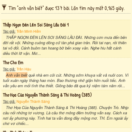
Tìm "anh vẫn biết" được 137 bài. Lần tìm này mất 0,165 giây.
Thắp Ngọn Đèn Lên Soi Sáng Lầu Đài 1
Tác giả:
Trần Minh Hiền
THẮP NGỌN ĐÈN LÊN SOI SÁNG LẦU ĐÀI. Những cơn mưa đến bên
đời rất vội. Những cuồng dông cứ tàn phá gian trần. Rồi tai nạn, rồi thiên
tai vô đối. Cánh buồm tan hoang bờ bến xoay vần. Nghe hiu hắt cánh
diều thời lỡ vận. Mơ...
Thơ Cho Em
Tác giả:
Trần Hậu
Anh vẫn biết
quê nhà em côi cút. Những sớm khuya vất vả nuôi con. Vì
tuổi xuân ngày tháng hao mòn. Bao thương nhớ giận hờn nuối tiếc. Anh
vẫn yêu em mối tình tha thiết. Giông bão đã qua kỷ niệm tám năm rồi...
Thơ Họa Của Nguyễn Thành Sáng & Thi Hoàng (385)
Tác giả:
Nguyễn Thành Sáng
Thơ Họa Của Nguyễn Thành Sáng & Thi Hoàng (385). Chuyện Trò. Nhịp
cầu nối những tơ vương. Là câu thơ mỏng đêm trường vẫn say. Cách xa
nơi ấy phương này. Tình hai ta vẫn đong đầy mộng mơ. TH. Em ngoài ấy
chơ vơ chiếc...