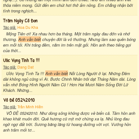
thỏa niềm mong. Gửi đến em chút hơi thở ấm nồng. Em chẳng nhận bởi
tình trong nghịch...
Trăm Ngày Cô Đơn
Tác giả:
Hoa Du Kha
Mộng Tiên ơi! Xa nhau hơn ba tháng. Một trăm ngày đau đớn và nhớ
thương.
Anh vẫn biết
chuyện đời là vô thường. Nhưng làm sao quên bóng
em mỗi tối. Khi trăng đêm, nằm im trên mặt gối. Hồn anh theo tiếng gọi
của thời...
Ước Vọng Tình Ta !!!
Tác giả:
Dang Dat
Ước Vọng Tình Ta !!!
Anh vẫn biết
Nỗi Lòng Người ở lại. Những Đêm
dài không ngủ cũng vì Ai. Bước Chinh Nhân trôi dạt Tháng Năm dài. Lòng
vẫn nhớ Bóng Hình Người Năm Cũ ! Hơn Hai Mươi Năm Sống Đời Lữ
Khách. Những...
Vô Đề 05242010
Tác giả:
Trần Minh Hiền
VÔ ĐỀ 05242010. Như dòng sông không được về biển cả. Tâm hồn anh
khao khát muôn đời. Quê hương cũ mịt mờ chừng xa lạ. Nhủ lòng đau
ngờ ngợ đất trời. Sương bãng lãng từ hoang đường vời vợi. Vướng hồn
anh trăm mối tơ...