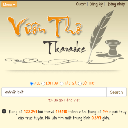
Guest
|
Đăng ký
|
Đăng nhập
Menu
ALL
LỜI TỰA
TÁC GIẢ
LỜI THƠ
Search
Bộ gõ Tiếng Việt
Đang có
122241
bài thơ và
176118
thành viên. Đang có
144
người truy
cập trực tuyến. Mỗi lần tìm mất trung bình
0,677
giây.