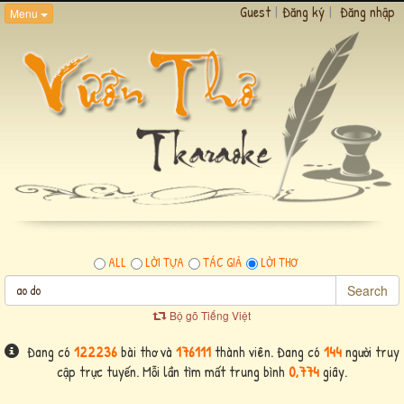
Guest
|
Đăng ký
|
Đăng nhập
Menu
ALL
LỜI TỰA
TÁC GIẢ
LỜI THƠ
Search
Bộ gõ Tiếng Việt
Đang có
122236
bài thơ và
176111
thành viên. Đang có
144
người truy
cập trực tuyến. Mỗi lần tìm mất trung bình
0,774
giây.