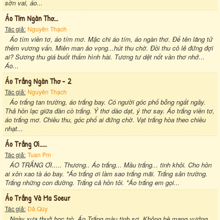
sờn vai, áo...
Áo Tím Ngàn Thơ...
Tác giả:
Nguyên Thạch
Áo tím viền tơ, áo tím mơ. Mặc chi áo tím, áo ngàn thơ. Để tên lãng tử
thêm vương vấn. Miên man ảo vọng...hút thu chờ. Đồi thu cô lẻ đứng đợi
ai? Sương thu giá buốt thấm hình hài. Tương tư dệt nốt vần thơ nhớ...
Áo...
Áo Trắng Ngàn Thơ - 2
Tác giả:
Nguyên Thạch
Áo trắng tan trường, áo trắng bay. Có người góc phố bỗng ngất ngây.
Thả hồn lạc giữa đàn cò trắng. Ý thơ dào dạt, ý thơ say. Áo trắng viền tơ,
áo trắng mơ. Chiều thu, góc phố ai đứng chờ. Vạt trắng hòa theo chiều
nhạt...
Áo Trắng Ơi.....
Tác giả:
Tuan Pm
ÁO TRẮNG ƠI..... Thương.. Áo trắng... Mầu trắng... tinh khôi. Cho hồn
ai xôn xao tà áo bay. *Áo trắng ơi làm sao trắng mãi. Trắng sân trường.
Trắng những con đường. Trắng cả hồn tôi. *Áo trắng em gọi...
Áo Trắng Và Ma Soeur
Tác giả:
Dã Qùy
Ngày xưa thuở học trò. Áo Trắng màu tinh sơ. Không hề mang vướng