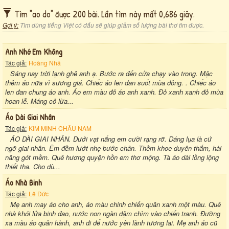
Tìm "ao do" được 200 bài. Lần tìm này mất 0,686 giây.
Gợi ý:
Tìm dùng tiếng Việt có dấu sẽ giúp giảm số lượng bài thơ tìm được.
Anh Nhớ Em Không
Tác giả:
Hoàng Nhã
Sáng nay trời lạnh ghê anh ạ. Bước ra đến cửa chạy vào trong. Mặc
thêm áo nữa vì sương giá. Chiếc áo len đan suốt mùa đông. . Chiếc áo
len đan chung áo anh. Áo em màu đỏ áo anh xanh. Đỏ xanh xanh đỏ mùa
hoan lễ. Máng cỏ lừa...
Áo Dài Giai Nhân
Tác giả:
KIM MINH CHÂU NAM
ÁO DÀI GIAI NHÂN. Dưới vạt nắng em cười rạng rỡ. Dáng lụa là cứ
ngỡ giai nhân. Êm đềm lướt nhẹ bước chân. Thềm khoe duyên thắm, hài
nâng gót mềm. Quê hương quyện hồn em thơ mộng. Tà áo dài lồng lộng
thiết tha. Cho dù...
Áo Nhà Binh
Tác giả:
Lê Đức
Mẹ anh may áo cho anh, áo màu chinh chiến quân xanh một màu. Quê
nhà khói lửa binh đao, nước non ngàn dặm chìm vào chiến tranh. Đường
xa màu áo quân hành, anh đi để nước yên lành tương lai. Mẹ anh áo cũ