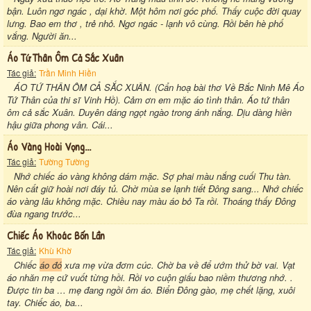
bận. Luôn ngơ ngác , dại khờ. Một hôm nơi góc phố. Thấy cuộc đời quay
lưng. Bao em thơ , trẻ nhỏ. Ngơ ngác - lạnh vô cùng. Rồi bên hè phố
vắng. Người ăn...
Áo Tứ Thân Ôm Cả Sắc Xuân
Tác giả:
Trần Minh Hiền
ÁO TỨ THÂN ÔM CẢ SẮC XUÂN. (Cẩn hoạ bài thơ Về Bắc Ninh Mê Áo
Tứ Thân của thi sĩ Vinh Hồ). Cảm ơn em mặc áo tình thân. Áo tứ thân
ôm cả sắc Xuân. Duyên dáng ngọt ngào trong ánh nắng. Dịu dàng hiền
hậu giữa phong vân. Cái...
Áo Vàng Hoài Vọng...
Tác giả:
Tường Tường
Nhớ chiếc áo vàng không dám mặc. Sợ phai màu nắng cuối Thu tàn.
Nên cất giữ hoài nơi đáy tủ. Chờ mùa se lạnh tiết Đông sang... Nhớ chiếc
áo vàng lâu không mặc. Chiều nay màu áo bỏ Ta rồi. Thoáng thấy Đông
đùa ngang trước...
Chiếc Áo Khoác Bốn Lần
Tác giả:
Khù Khờ
Chiếc
áo đó
xưa mẹ vừa đơm cúc. Chờ ba về để ướm thử bờ vai. Vạt
áo nhăn mẹ cứ vuốt từng hồi. Rồi vo cuộn giấu bao niềm thương nhớ. .
Được tin ba … mẹ đang ngồi ôm áo. Biển Đông gào, mẹ chết lặng, xuôi
tay. Chiếc áo, ba...