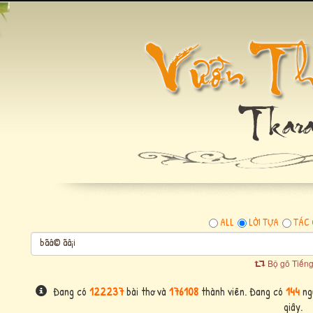
ALL
LỜI TỰA
TÁC 
Bộ gõ Tiếng
Đang có
122237
bài thơ và
176108
thành viên. Đang có
144
ngư
giây.