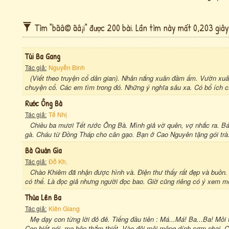
Tìm "bãâ© ãâ¡i" được 200 bài. Lần tìm này mất 0,203 giây
Túi Ba Gang
Tác giả:
Nguyễn Bính
(Viết theo truyện cổ dân gian). Nhân nắng xuân đầm ấm. Vườn xuâ
chuyện cổ. Các em tìm trong đó. Những ý nghĩa sâu xa. Có bổ ích ch
Rước Ông Bà
Tác giả:
Tế Nhị
Chiều ba mươi Tết rước Ông Bà. Mình giả vờ quên, vợ nhắc ra. B
gà. Cháu từ Đồng Tháp cho cân gạo. Bạn ở Cao Nguyên tặng gói trà. 
Bà Quản Gia
Tác giả:
Đỗ Kh.
Chào Khiêm đã nhận được hình và. Điện thư thấy rất đẹp và buồn. 
có thể. Là đọc giả nhưng người đọc bao. Giờ cũng riêng có ý xem một
Thủa Lên Ba
Tác giả:
Kiên Giang
Mẹ dạy con từng lời đỏ đẻ. Tiếng đầu tiên : Má...Má! Ba...Ba! Môi 
Con biết nói, mẹ hôn thắm thiết. Vào đôi môi mộng dính cơm nhai. Ch