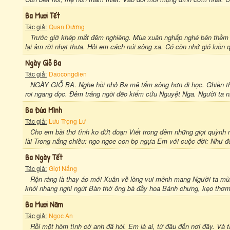
Ba Mươi Tết
Tác giả:
Quan Dương
Trước giờ khép mắt đêm nghiêng. Mùa xuân nghấp nghé bên thềm t
lại âm rời nhạt thưa. Hỏi em cách núi sông xa. Có còn nhớ gió luồn
Ngày Giỗ Ba
Tác giả:
Daocongdien
NGÀY GIỖ BA. Nghe hồi nhỏ Ba mê tắm sông hơn đi học. Ghiền th
roi ngang dọc. Đêm trăng ngồi đẽo kiếm cứu Nguyệt Nga. Người ta nh
Ba Đứa Mình
Tác giả:
Lưu Trọng Lư
Cho em bài thơ tình ko đứt đoạn Viết trong đêm những giọt quỳnh 
lài Trong nắng chiều: ngo ngoe con bọ ngựa Em với cuộc đời: Như đô
Ba Ngày Tết
Tác giả:
Giọt Nắng
Rộn ràng là thay áo mới Xuân về lòng vui mênh mang Người ta mùn
khói nhang nghi ngút Bàn thờ ông bà đầy hoa Bánh chưng, kẹo thơm, 
Ba Mươi Năm
Tác giả:
Ngọc An
Rồi một hôm tình cờ anh đã hỏi. Em là ai, từ đâu đến nơi đây. Và 