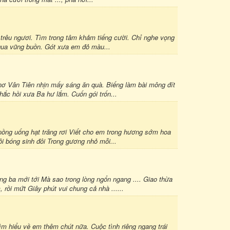
rêu ngươi. Tìm trong tâm khảm tiếng cười. Chỉ nghe vọng
 qua vũng buồn. Gót xưa em đỏ màu...
ơ Vân Tiên nhịn mấy sáng ăn quà. Biếng làm bài mông đít
ắc hồi xưa Ba hư lắm. Cuốn gói trốn...
nồng uống hạt trăng rơi Viết cho em trong hương sớm hoa
i bóng sinh đôi Trong gương nhỏ mỗi...
g ba mới tới Mà sao trong lòng ngổn ngang .... Giao thừa
rồi mứt Giây phút vui chung cả nhà ......
tìm hiểu về em thêm chút nữa. Cuộc tình riêng ngang trái