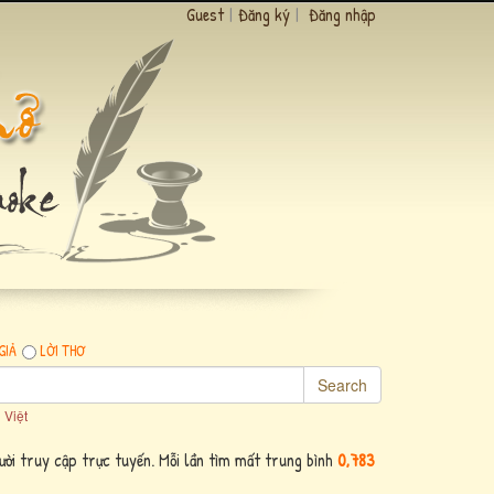
Guest
|
Đăng ký
|
Đăng nhập
GIẢ
LỜI THƠ
Search
 Việt
ời truy cập trực tuyến. Mỗi lần tìm mất trung bình
0,783