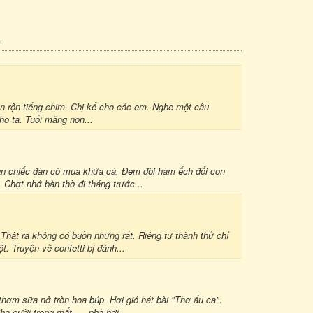
.
n rộn tiếng chim. Chị kể cho các em. Nghe một câu
o ta. Tuổi măng non...
án chiếc đàn cò mua khứa cá. Đem đôi hàm ếch đổi con
Chợt nhớ bàn thờ đi tháng trước...
Thật ra không có buồn nhưng rất. Riêng tư thành thử chỉ
. Truyện về confetti bị đánh...
thơm sữa nở tròn hoa búp. Hơi gió hát bài "Thơ ấu ca".
a cười trong mắt ..., phà hơi...