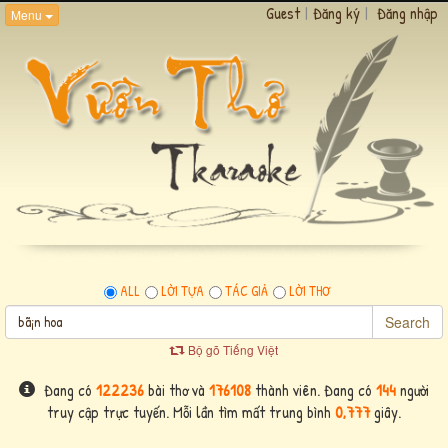
Guest
|
Đăng ký
|
Đăng nhập
Menu
ALL
LỜI TỰA
TÁC GIẢ
LỜI THƠ
Search
Bộ gõ Tiếng Việt
Đang có
122236
bài thơ và
176108
thành viên. Đang có
144
người
truy cập trực tuyến. Mỗi lần tìm mất trung bình
0,777
giây.