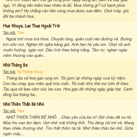
ngủ. Vì đồng tiền kiếm bao nhiêu là đủ. Mua những gì? có hạnh phúc
không em? Họ chẳng cần tiền cũng mua được sao đêm. Chút mây, gió,
đôi ba nhành hoa...
Mưa Khuya, Lưa Thưa Ngoài Trời
Tác giả:
Tlan
Ngoài trời mưa lưa thưa. Chuyện lòng, quên cuối nẻo đường về. Buông
kín ước mơ. Nghẹn lời nghe băng giá. Anh hẹn hò yêu em. Chợt rồi anh
muôn hướng, ngàn nơi. Dấu tình theo bóng trắng. Tâm tư, nghẹn ngào
niềm thương vào quên...
Nhớ Tháng Ba
Tác giả:
Tạ Thăng Hùng
Tháng ba về hoa gạo rụng rơi. Tôi gom lại những ngày xưa kỷ niệm.
Con tàu chạy qua miền quê trừu mến. Tôi mãi nhìn thả mơ ước đi theo.
Tàu qua rồi bao cảm xúc lao xao. Hoa gạo đỏ những ngày giáp hạt. Cánh
đồng lúa tháng ba...
Nhớ Thiên Thần Bé Nhỏ
Tác giả:
Ttqv
NHỚ THIÊN THẦN BÉ NHỎ. . Cháu yêu của bà ơi! Giờ cháu đã xa rồi.
Mùa thu sao ảm đạm. Gợi nhớ mãi không thôi. Thu đang vội trở về. Mang
theo nhiều thương nhớ. Tim thắt thỏm tái tê. Nhớ thiên thần bé nhỏ. Giữa
ngàn mây...