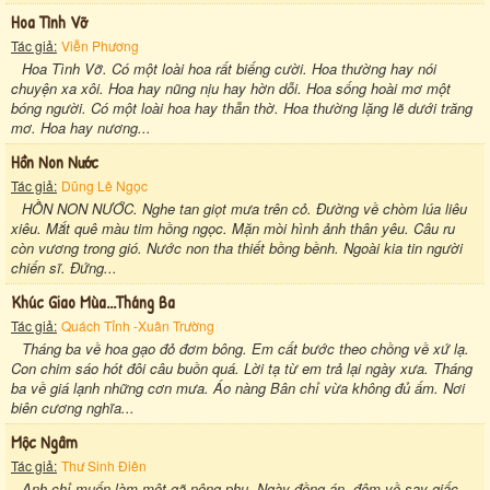
Hoa Tình Vỡ
Tác giả:
Viễn Phương
Hoa Tình Vỡ. Có một loài hoa rất biếng cười. Hoa thường hay nói
chuyện xa xôi. Hoa hay nũng nịu hay hờn dỗi. Hoa sống hoài mơ một
bóng người. Có một loài hoa hay thẫn thờ. Hoa thường lặng lẽ dưới trăng
mơ. Hoa hay nương...
Hồn Non Nước
Tác giả:
Dũng Lê Ngọc
HỒN NON NƯỚC. Nghe tan giọt mưa trên cỏ. Đường về chòm lúa liêu
xiêu. Mắt quê màu tim hồng ngọc. Mặn mòi hình ảnh thân yêu. Câu ru
còn vương trong gió. Nước non tha thiết bồng bềnh. Ngoài kia tin người
chiến sĩ. Đứng...
Khúc Giao Mùa...tháng Ba
Tác giả:
Quách Tỉnh -Xuân Trường
Tháng ba về hoa gạo đỏ đơm bông. Em cất bước theo chồng về xứ lạ.
Con chim sáo hót đôi câu buồn quá. Lời tạ từ em trả lại ngày xưa. Tháng
ba về giá lạnh những cơn mưa. Áo nàng Bân chỉ vừa không đủ ấm. Nơi
biên cương nghĩa...
Mộc Ngâm
Tác giả:
Thư Sinh Điên
Anh chỉ muốn làm một gã nông phu. Ngày đồng án, đêm về say giấc