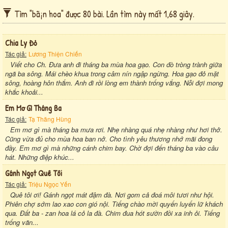
Tìm "bã¡n hoa" được 80 bài. Lần tìm này mất 1,68 giây.
Chia Ly Đỏ
Tác giả:
Lương Thiện Chiến
Viết cho Ch. Đưa anh đi tháng ba mùa hoa gạo. Con đò tròng trành giữa
ngã ba sông. Mái chèo khua trong câm nín ngập ngừng. Hoa gạo đỏ mặt
sông, hoàng hôn thắm. Anh đi rồi lòng em thành trống vắng. Nỗi đợi mong
khắc khoải...
Em Mơ Gì Tháng Ba
Tác giả:
Tạ Thăng Hùng
Em mơ gì mà tháng ba mưa rơi. Nhẹ nhàng quá nhẹ nhàng như hơi thở.
Cũng vừa đủ cho mùa hoa ban nở. Cho tình yêu thương nhớ mãi đong
đầy. Em mơ gì mà những cánh chim bay. Chờ đợi đến tháng ba vào câu
hát. Những điệp khúc...
Gánh Ngọt Quê Tôi
Tác giả:
Triệu Ngọc Yến
Quê tôi ơi! Gánh ngọt mát đậm đà. Nơi gom cả đoá môi tươi như hội.
Phiên chợ sớm lao xao con gió nội. Tiếng chào mời quyến luyến lữ khách
qua. Đất ba - zan hoa lá cỏ la đà. Chim đua hót sườn đồi xa inh ỏi. Tiếng
trống vãn...