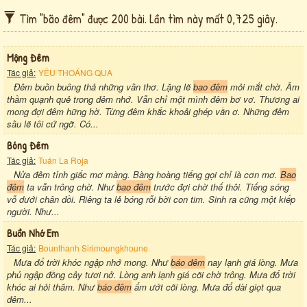
Tìm "bão đêm" được 200 bài. Lần tìm này mất 0,725 giây.
Mộng Đêm
Tác giả:
YÊU THOÁNG QUA
Đêm buồn buông thả những vần thơ. Lặng lẽ
bao đêm
mỏi mắt chờ. Âm
thầm quạnh quẻ trong đêm nhớ. Vẫn chỉ một mình đêm bơ vơ. Thương ai
mong đợi đêm hững hờ. Từng đêm khắc khoải ghép vần ơ. Những đêm
sầu lẽ tôi cứ ngỡ. Có...
Bóng Đêm
Tác giả:
Tuán La Roja
Nửa đêm tỉnh giấc mơ màng. Bàng hoàng tiếng gọi chỉ là cơn mơ.
Bao
đêm
ta vẫn trông chờ. Như
bao đêm
trước đợi chờ thế thôi. Tiếng sóng
vỗ dưới chân đồi. Riêng ta lẻ bóng rỗi bời con tim. Sinh ra cũng một kiếp
người. Như...
Buồn Nhớ Em
Tác giả:
Bounthanh Sirimoungkhoune
Mưa đổ trời khóc ngập nhớ mong. Như
báo đêm
nay lạnh giá lòng. Mưa
phủ ngập đồng cây tươi nở. Lòng anh lạnh giá cõi chờ trông. Mưa đổ trời
khóc ai hỏi thăm. Như
báo đêm
ẩm ướt cõi lòng. Mưa đổ dài giọt qua
đêm...