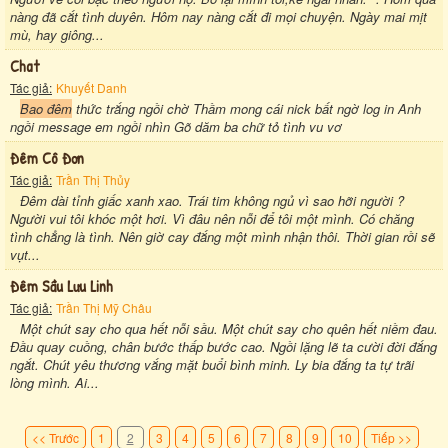
nàng đã cắt tình duyên. Hôm nay nàng cắt đi mọi chuyện. Ngày mai mịt
mù, hay giông...
Chat
Tác giả:
Khuyết Danh
Bao đêm
thức trắng ngồi chờ Thầm mong cái nick bất ngờ log in Anh
ngồi message em ngồi nhìn Gõ dăm ba chữ tỏ tình vu vơ
Đêm Cô Đơn
Tác giả:
Trần Thị Thủy
Đêm dài tỉnh giấc xanh xao. Trái tim không ngủ vì sao hỡi người ?
Người vui tôi khóc một hơi. Vì đâu nên nỗi để tôi một mình. Có chăng
tình chẳng là tình. Nên giờ cay đắng một mình nhận thôi. Thời gian rồi sẽ
vụt...
Đêm Sầu Lưu Linh
Tác giả:
Trần Thị Mỹ Châu
Một chút say cho qua hết nỗi sầu. Một chút say cho quên hết niềm đau.
Đầu quay cuồng, chân bước thấp bước cao. Ngồi lặng lẽ ta cười đời đắng
ngắt. Chút yêu thương vắng mặt buổi bình minh. Ly bia đắng ta tự trãi
lòng mình. Ai...
<< Trước
1
2
3
4
5
6
7
8
9
10
Tiếp >>