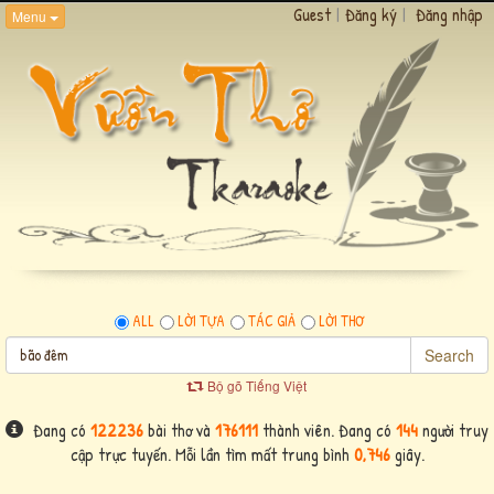
Guest
|
Đăng ký
|
Đăng nhập
Menu
ALL
LỜI TỰA
TÁC GIẢ
LỜI THƠ
Search
Bộ gõ Tiếng Việt
Đang có
122236
bài thơ và
176111
thành viên. Đang có
144
người truy
cập trực tuyến. Mỗi lần tìm mất trung bình
0,746
giây.