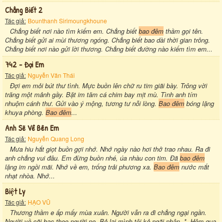
Chẳng Biết 2
Tác giả:
Bounthanh Sirimoungkhoune
Chẳng biết nơi nào tìm kiếm em. Chẳng biết
bao đêm
thầm gọi tên.
Chẳng biết gửi ai mùi thương ngóng. Chẳng biết bao dài thời gian trông.
Chẳng biết nơi nào gửi lời thương. Chẳng biết đường nào kiếm tìm em...
742 - Đợi Em
Tác giả:
Nguyễn Văn Thái
Đợi em mỏi bút thư tình. Mực buồn lên chữ ru tim giãi bày. Trông vời
trăng một mảnh gầy. Bặt im tăm cá chim bay mịt mù. Tình anh tím
nhuộm cánh thư. Gửi vào ý mộng, tương tư nỗi lòng.
Bao đêm
bóng lặng
khuya phòng.
Bao đêm
...
Anh Sẽ Về Bên Em
Tác giả:
Nguyễn Quang Long
Mưa hiu hắt giọt buồn gợi nhớ. Nhớ ngày nào hơi thở trao nhau. Ra đi
anh chẳng vui đâu. Em đừng buồn nhé, úa nhàu con tim. Đã
bao đêm
lặng im ngồi mãi. Nhớ về em, trống trải phương xa.
Bao đêm
nước mắt
nhạt nhòa. Nhớ...
Biệt Ly
Tác giả:
HẠO VŨ
Thương thầm e ấp mấy mùa xuân. Người vẫn ra đi chẳng ngại ngần.
Người về cõi bạc theo người nọ. Bỏ lại mình tôi,kẻ ngãi nhân. *. Hôm qua